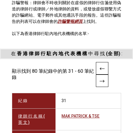
詐騙警報：律師會不時收到關於在虛假的律師行信箋使用偽
造的律師行或律師／外地律師的資料，或發放虛假聯繫方式
的詐騙網站、電子郵件或其他通訊手段的報告。這些詐騙報
告的列表可以在律師會的
詐騙警報網頁
上找到。
以下為香港律師行駐內地代表機構的名單:-
在
香 港 律 師 行 駐 內 地 代 表 機 構
中 尋 找
(全 部)
:
顯示找到 80 筆紀錄中的第 31 - 60 筆紀
錄
紀 錄
31
律 師 行 名 稱 (
MAK PATRICK & TSE
英 文 )