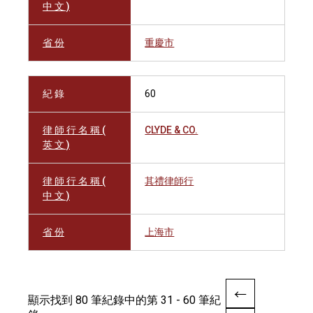
中 文 )
省 份
重慶市
紀 錄
60
律 師 行 名 稱 (
CLYDE & CO.
英 文 )
律 師 行 名 稱 (
其禮律師行
中 文 )
省 份
上海市
顯示找到 80 筆紀錄中的第 31 - 60 筆紀