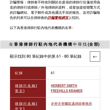
詐騙警報：律師會不時收到關於在虛假的律師行信箋使用偽
造的律師行或律師／外地律師的資料，或發放虛假聯繫方式
的詐騙網站、電子郵件或其他通訊手段的報告。這些詐騙報
告的列表可以在律師會的
詐騙警報網頁
上找到。
以下為香港律師行駐內地代表機構的名單:-
在
香 港 律 師 行 駐 內 地 代 表 機 構
中 尋 找
(全 部)
:
顯示找到 80 筆紀錄中的第 61 - 80 筆紀錄
紀 錄
61
律 師 行 名 稱 (
HERBERT SMITH
英 文 )
FREEHILLS KRAMER
律 師 行 名 稱 (
史密夫斐爾凱邁律師事務所
中 文 )