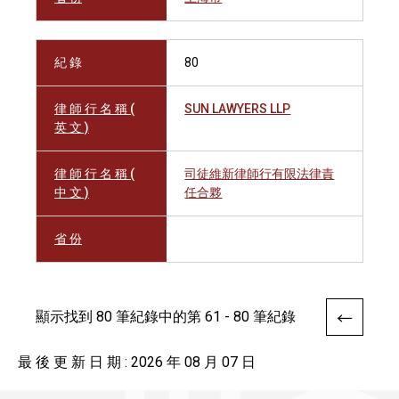
紀 錄
80
律 師 行 名 稱 (
SUN LAWYERS LLP
英 文 )
律 師 行 名 稱 (
司徒維新律師行有限法律責
中 文 )
任合夥
省 份
顯示找到 80 筆紀錄中的第 61 - 80 筆紀錄
最 後 更 新 日 期 : 2026 年 08 月 07 日