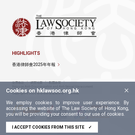
HIGHLIGHTS
香港律師會2025年年報
使用條款
網頁地圖
私隱政策
×
Policy on Anti-Discrimination and Anti-Sexual Harassment
Cookies on hklawsoc.org.hk
Copyright © 2026 香港律師會版權所有，不得轉載
We employ cookies to improve user experience. By
accessing the website of The Law Society of Hong Kong,
you will be providing your consent to our use of cookies.
I ACCEPT COOKIES FROM THIS SITE
✓