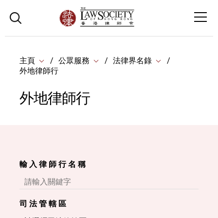
主頁
公眾服務
法律界名錄
外地律師行
外地律師行
輸 入 律 師 行 名 稱
司 法 管 轄 區