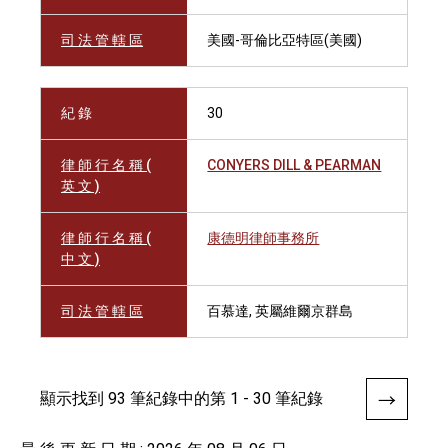
司 法 管 轄 區
美國-哥倫比亞特區(美國)
紀 錄
30
律 師 行 名 稱 (
CONYERS DILL & PEARMAN
英 文 )
律 師 行 名 稱 (
康德明律師事務所
中 文 )
司 法 管 轄 區
百慕達, 英屬維爾京群島
顯示找到 93 筆紀錄中的第 1 - 30 筆紀錄