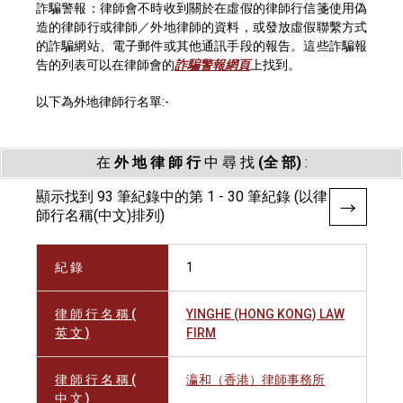
詐騙警報：律師會不時收到關於在虛假的律師行信箋使用偽
造的律師行或律師／外地律師的資料，或發放虛假聯繫方式
的詐騙網站、電子郵件或其他通訊手段的報告。這些詐騙報
告的列表可以在律師會的
詐騙警報網頁
上找到。
以下為外地律師行名單:-
在
外 地 律 師 行
中 尋 找
(全 部)
:
顯示找到 93 筆紀錄中的第 1 - 30 筆紀錄 (以律
師行名稱(中文)排列)
紀 錄
1
律 師 行 名 稱 (
YINGHE (HONG KONG) LAW
英 文 )
FIRM
律 師 行 名 稱 (
瀛和（香港）律師事務所
中 文 )