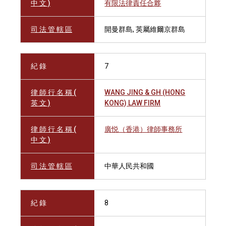
中 文 )
有限法律責任合夥
司 法 管 轄 區
開曼群島, 英屬維爾京群島
紀 錄
7
律 師 行 名 稱 (
WANG JING & GH (HONG
英 文 )
KONG) LAW FIRM
律 師 行 名 稱 (
廣悦（香港）律師事務所
中 文 )
司 法 管 轄 區
中華人民共和國
紀 錄
8