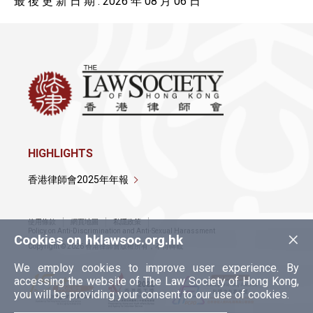
最 後 更 新 日 期 : 2026 年 08 月 06 日
HIGHLIGHTS
香港律師會2025年年報
使用條款
網頁地圖
私隱政策
×
Policy on Anti-Discrimination and Anti-Sexual Harassment
Cookies on hklawsoc.org.hk
Copyright © 2026 香港律師會版權所有，不得轉載
We employ cookies to improve user experience. By
accessing the website of The Law Society of Hong Kong,
you will be providing your consent to our use of cookies.