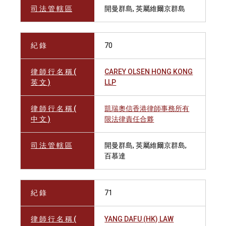
司 法 管 轄 區
開曼群島, 英屬維爾京群島
紀 錄
70
律 師 行 名 稱 (
CAREY OLSEN HONG KONG
英 文 )
LLP
律 師 行 名 稱 (
凱瑞奧信香港律師事務所有
中 文 )
限法律責任合夥
司 法 管 轄 區
開曼群島, 英屬維爾京群島,
百慕達
紀 錄
71
律 師 行 名 稱 (
YANG DAFU (HK) LAW