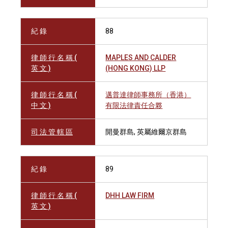
紀 錄
88
律 師 行 名 稱 (
MAPLES AND CALDER
英 文 )
(HONG KONG) LLP
律 師 行 名 稱 (
邁普達律師事務所（香港）
中 文 )
有限法律責任合夥
司 法 管 轄 區
開曼群島, 英屬維爾京群島
紀 錄
89
律 師 行 名 稱 (
DHH LAW FIRM
英 文 )