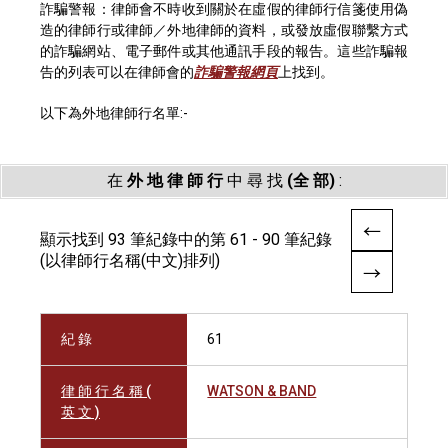
詐騙警報：律師會不時收到關於在虛假的律師行信箋使用偽
造的律師行或律師／外地律師的資料，或發放虛假聯繫方式
的詐騙網站、電子郵件或其他通訊手段的報告。這些詐騙報
告的列表可以在律師會的
詐騙警報網頁
上找到。
以下為外地律師行名單:-
在
外 地 律 師 行
中 尋 找
(全 部)
:
顯示找到 93 筆紀錄中的第 61 - 90 筆紀錄
(以律師行名稱(中文)排列)
紀 錄
61
律 師 行 名 稱 (
WATSON & BAND
英 文 )