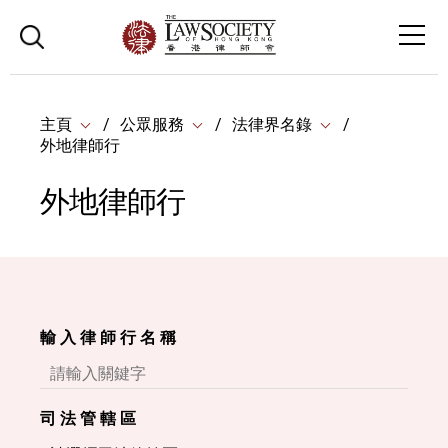
主頁
公眾服務
法律界名錄
外地律師行
外地律師行
輸 入 律 師 行 名 稱
司 法 管 轄 區