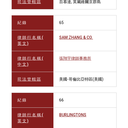
司 法 管 轄 區
百慕達, 英屬維爾京群島
紀 錄
65
律 師 行 名 稱 (
SAM ZHANG & CO.
英 文 )
律 師 行 名 稱 (
張翔宇律師事務所
中 文 )
司 法 管 轄 區
美國-哥倫比亞特區(美國)
紀 錄
66
律 師 行 名 稱 (
BURLINGTONS
英 文 )