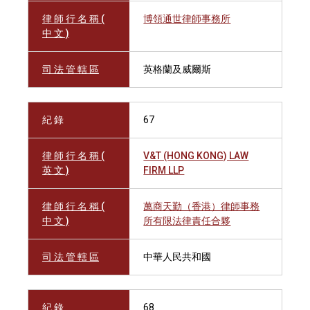
律 師 行 名 稱 (
博領通世律師事務所
中 文 )
司 法 管 轄 區
英格蘭及威爾斯
紀 錄
67
律 師 行 名 稱 (
V&T (HONG KONG) LAW
英 文 )
FIRM LLP
律 師 行 名 稱 (
萬商天勤（香港）律師事務
中 文 )
所有限法律責任合夥
司 法 管 轄 區
中華人民共和國
紀 錄
68