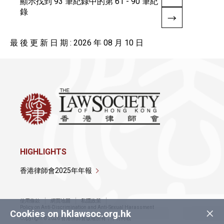
顯示找到 93 筆紀錄中的第 61 - 90 筆紀
錄
最 後 更 新 日 期 : 2026 年 08 月 10 日
HIGHLIGHTS
香港律師會2025年年報
使用條款
網頁地圖
私隱政策
×
Policy on Anti-Discrimination and Anti-Sexual Harassment
Cookies on hklawsoc.org.hk
Copyright © 2026 香港律師會版權所有，不得轉載