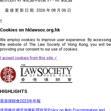
顯示找到 93 筆紀錄中的第 31 - 60 筆紀錄
最 後 更 新 日 期 : 2026 年 08 月 06 日
×
Cookies on hklawsoc.org.hk
We employ cookies to improve user experience. By accessing
the website of The Law Society of Hong Kong, you will be
providing your consent to our use of cookies.
I accept cookies from this site
✓
HIGHLIGHTS
香港律師會2025年年報
使用條款
網頁地圖
私隱政策
Policy on Anti-Discrimination and