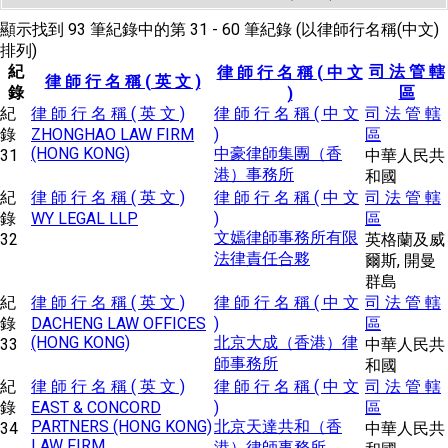
顯示找到 93 筆紀錄中的第 31 - 60 筆紀錄 (以律師行名稱(中文)
排列)
紀
司 法 管 轄
律 師 行 名 稱 ( 中 文
律 師 行 名 稱 ( 英 文 )
錄
區
)
紀
律 師 行 名 稱 ( 英 文 )
律 師 行 名 稱 ( 中 文
司 法 管 轄
錄
ZHONGHAO LAW FIRM
)
區
(HONG KONG)
中豪律師集團（香
31
中華人民共
港）事務所
和國
紀
律 師 行 名 稱 ( 英 文 )
律 師 行 名 稱 ( 中 文
司 法 管 轄
錄
WY LEGAL LLP
)
區
文嫣律師事務所有限
32
英格蘭及威
法律責任合夥
爾斯, 開曼
群島
紀
律 師 行 名 稱 ( 英 文 )
律 師 行 名 稱 ( 中 文
司 法 管 轄
錄
DACHENG LAW OFFICES
)
區
(HONG KONG)
北京大成（香港）律
33
中華人民共
師事務所
和國
紀
律 師 行 名 稱 ( 英 文 )
律 師 行 名 稱 ( 中 文
司 法 管 轄
錄
EAST & CONCORD
)
區
PARTNERS (HONG KONG)
北京天達共和（香
34
中華人民共
LAW FIRM
港）律師事務所