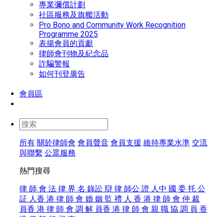
專業彌償計劃
社區服務及旗艦活動
Pro Bono and Community Work Recognition
Programme 2025
表揚會員的貢獻
律師會刊物及紀念品
詐騙警報
如何刊登廣告
會員區
所有
關於律師會
會員聲音
會員支援
維持專業水準
交流
與聯繫
公眾服務
熱門搜尋
律 師 會 法 律 界 名 錄
訟 辯 律 師
公 證 人
中 國 委 托 公
証 人
香 港 律 師 會 婚 姻 監 禮 人
香 港 律 師 會 仲 裁
員
香 港 律 師 會 調 解 員
香 港 律 師 會 親 職 協 調 員
香