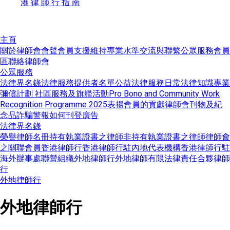
港 律 師 行 指 南
主頁
關於律師會
會聲
會員支援
維持專業水準
交流與聯繫
公眾服務
會員
區
聯絡律師會
公眾服務
法律界名錄
法律服務提供者名單
公益法律服務
日常法律知識
專業
彌償計劃
社區服務及旗艦活動
Pro Bono and Community Work
Recognition Programme 2025
表揚會員的貢獻
律師會刊物及紀
念品
詐騙警報
如何刊登廣告
法律界名錄
榮譽律師名冊
持有執業證書之律師
非持有執業證書之律師
律師會
之關聯會員
香港律師行
香港律師行駐內地代表機構
香港律師行駐
海外辦事處
聯營組織
外地律師行
外地律師
有限法律責任合夥律師
行
外地律師行
外地律師行