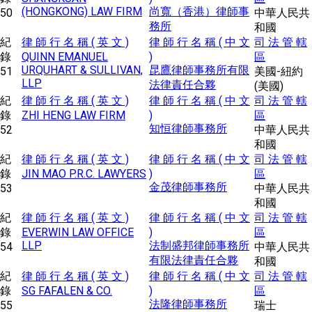
(HONGKONG) LAW FIRM
尚寬（香港）律師事
50
中華人民共
務所
和國
紀
律 師 行 名 稱 ( 英 文 )
律 師 行 名 稱 ( 中 文
司 法 管 轄
錄
QUINN EMANUEL
)
區
URQUHART & SULLIVAN,
昆鷹律師事務所有限
51
美國-紐約
LLP
法律責任合夥
(美國)
紀
律 師 行 名 稱 ( 英 文 )
律 師 行 名 稱 ( 中 文
司 法 管 轄
錄
ZHI HENG LAW FIRM
)
區
知恒律師事務所
52
中華人民共
和國
紀
律 師 行 名 稱 ( 英 文 )
律 師 行 名 稱 ( 中 文
司 法 管 轄
錄
JIN MAO P.R.C. LAWYERS
)
區
金茂律師事務所
53
中華人民共
和國
紀
律 師 行 名 稱 ( 英 文 )
律 師 行 名 稱 ( 中 文
司 法 管 轄
錄
EVERWIN LAW OFFICE
)
區
LLP
法制盛邦律師事務所
54
中華人民共
有限法律責任合夥
和國
紀
律 師 行 名 稱 ( 英 文 )
律 師 行 名 稱 ( 中 文
司 法 管 轄
錄
SG FAFALEN & CO.
)
區
法隆律師事務所
55
瑞士