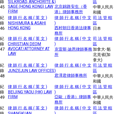
錄
SILKROAD, ANCHORITE &
)
區
SAGE (HONG KONG) LAW
北京錦路安生（香
45
中華人民共
FIRM
港）律師事務所
和國
紀
律 師 行 名 稱 ( 英 文 )
律 師 行 名 稱 ( 中 文
司 法 管 轄
錄
NISHIMURA & ASAHI
)
區
HONG KONG
西村朝日香港法律事
46
日本
務所
紀
律 師 行 名 稱 ( 英 文 )
律 師 行 名 稱 ( 中 文
司 法 管 轄
錄
CHRISTIAN DEOM
)
區
AVOCAT/ATTORNEY AT
47
克雷斯‧迪恩律師事務
加拿大-魁
LAW
所
北克省(加
拿大)
紀
律 師 行 名 稱 ( 英 文 )
律 師 行 名 稱 ( 中 文
司 法 管 轄
錄
JUNZEJUN LAW OFFICES
)
區
君澤君律師事務所
48
中華人民共
和國
紀
律 師 行 名 稱 ( 英 文 )
律 師 行 名 稱 ( 中 文
司 法 管 轄
錄
BEIJING YAOU (HK) LAW
)
區
FIRM
亞歐（香港）律師事
49
中華人民共
務所
和國
紀
律 師 行 名 稱 ( 英 文 )
律 師 行 名 稱 ( 中 文
司 法 管 轄
錄
SHANGKUAN
)
區