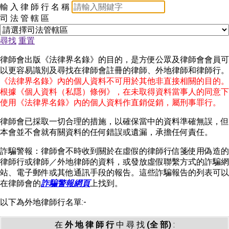
輸 入 律 師 行 名 稱
司 法 管 轄 區
尋找
重置
律師會出版《法律界名錄》的目的，是方便公眾及律師會會員可
以更容易識別及尋找在律師會註冊的律師、外地律師和律師行。
《法律界名錄》內的個人資料不可用於其他非直接相關的目的。
根據《個人資料（私隱）條例》，在未取得資料當事人的同意下
使用《法律界名錄》內的個人資料作直銷促銷，屬刑事罪行。
律師會已採取一切合理的措施，以確保當中的資料準確無誤，但
本會並不會就有關資料的任何錯誤或遺漏，承擔任何責任。
詐騙警報：律師會不時收到關於在虛假的律師行信箋使用偽造的
律師行或律師／外地律師的資料，或發放虛假聯繫方式的詐騙網
站、電子郵件或其他通訊手段的報告。這些詐騙報告的列表可以
在律師會的
詐騙警報網頁
上找到。
以下為外地律師行名單:-
在
外 地 律 師 行
中 尋 找
(全 部)
: