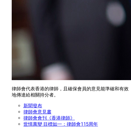
律師會代表香港的律師，且確保會員的意見能準確和有效
地傳達給相關持分者。
新聞發布
律師會意見書
律師會會刊《香港律師》
世情萬變 目標如一：律師會115周年