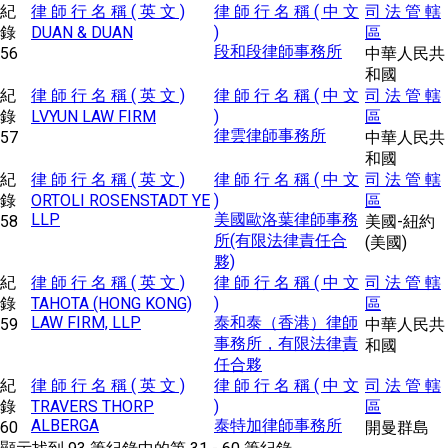
紀
律 師 行 名 稱 ( 英 文 )
律 師 行 名 稱 ( 中 文
司 法 管 轄
錄
DUAN & DUAN
)
區
段和段律師事務所
56
中華人民共
和國
紀
律 師 行 名 稱 ( 英 文 )
律 師 行 名 稱 ( 中 文
司 法 管 轄
錄
LVYUN LAW FIRM
)
區
律雲律師事務所
57
中華人民共
和國
紀
律 師 行 名 稱 ( 英 文 )
律 師 行 名 稱 ( 中 文
司 法 管 轄
錄
ORTOLI ROSENSTADT YE
)
區
LLP
美國歐洛葉律師事務
58
美國-紐約
所(有限法律責任合
(美國)
夥)
紀
律 師 行 名 稱 ( 英 文 )
律 師 行 名 稱 ( 中 文
司 法 管 轄
錄
TAHOTA (HONG KONG)
)
區
LAW FIRM, LLP
泰和泰（香港）律師
59
中華人民共
事務所，有限法律責
和國
任合夥
紀
律 師 行 名 稱 ( 英 文 )
律 師 行 名 稱 ( 中 文
司 法 管 轄
錄
TRAVERS THORP
)
區
ALBERGA
泰特加律師事務所
60
開曼群島