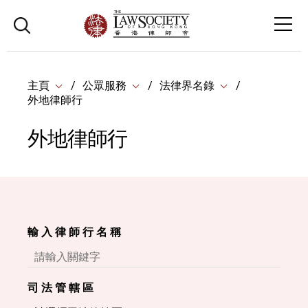
主頁
公眾服務
法律界名錄
外地律師行
外地律師行
輸 入 律 師 行 名 稱
司 法 管 轄 區