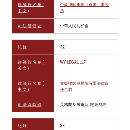
律 師 行 名 稱 (
中豪律師集團（香港）事務
中 文 )
所
司 法 管 轄 區
中華人民共和國
紀 錄
32
律 師 行 名 稱 (
WY LEGAL LLP
英 文 )
律 師 行 名 稱 (
文嫣律師事務所有限法律責
中 文 )
任合夥
司 法 管 轄 區
英格蘭及威爾斯, 開曼群島
紀 錄
33