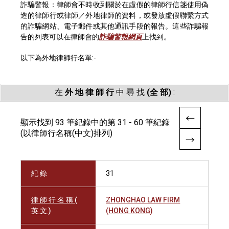
詐騙警報：律師會不時收到關於在虛假的律師行信箋使用偽
造的律師行或律師／外地律師的資料，或發放虛假聯繫方式
的詐騙網站、電子郵件或其他通訊手段的報告。這些詐騙報
告的列表可以在律師會的
詐騙警報網頁
上找到。
以下為外地律師行名單:-
在
外 地 律 師 行
中 尋 找
(全 部)
:
顯示找到 93 筆紀錄中的第 31 - 60 筆紀錄
(以律師行名稱(中文)排列)
紀 錄
31
律 師 行 名 稱 (
ZHONGHAO LAW FIRM
英 文 )
(HONG KONG)