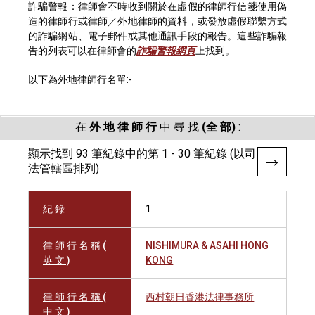
詐騙警報：律師會不時收到關於在虛假的律師行信箋使用偽
造的律師行或律師／外地律師的資料，或發放虛假聯繫方式
的詐騙網站、電子郵件或其他通訊手段的報告。這些詐騙報
告的列表可以在律師會的
詐騙警報網頁
上找到。
以下為外地律師行名單:-
在
外 地 律 師 行
中 尋 找
(全 部)
:
顯示找到 93 筆紀錄中的第 1 - 30 筆紀錄 (以司
法管轄區排列)
紀 錄
1
律 師 行 名 稱 (
NISHIMURA & ASAHI HONG
英 文 )
KONG
律 師 行 名 稱 (
西村朝日香港法律事務所
中 文 )