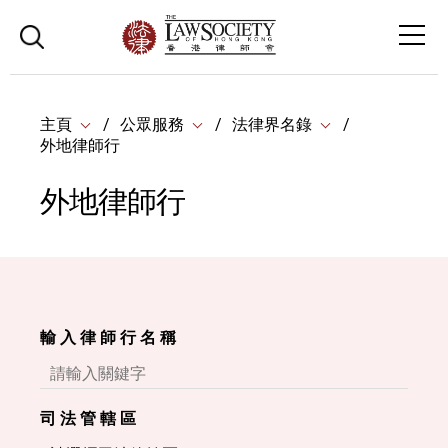
主頁
公眾服務
法律界名錄
外地律師行
外地律師行
輸 入 律 師 行 名 稱
司 法 管 轄 區