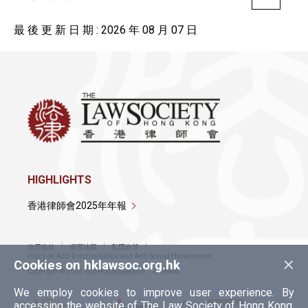
最 後 更 新 日 期 : 2026 年 08 月 07 日
HIGHLIGHTS
香港律師會2025年年報
使用條款
網頁地圖
私隱政策
×
Policy on Anti-Discrimination and Anti-Sexual Harassment
Cookies on hklawsoc.org.hk
Copyright © 2026 香港律師會版權所有，不得轉載
We employ cookies to improve user experience. By
accessing the website of The Law Society of Hong Kong,