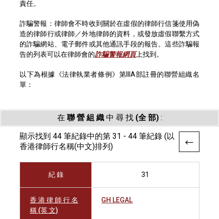
責任。
詐騙警報：律師會不時收到關於在虛假的律師行信箋使用偽
造的律師行或律師／外地律師的資料，或發放虛假聯繫方式
的詐騙網站、電子郵件或其他通訊手段的報告。這些詐騙報
告的列表可以在律師會的
詐騙警報網頁
上找到。
以下為根據《法律執業者條例》第IIIA部註冊的聯營組織名
單：
在
聯 營 組 織
中 尋 找
(全 部)
:
顯示找到 44 筆紀錄中的第 31 - 44 筆紀錄 (以
香港律師行名稱(中文)排列)
紀 錄
31
香 港 律 師 行 名
GH LEGAL
稱 (英 文)