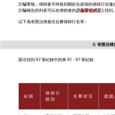
詐騙警報：律師會不時收到關於在虛假的律師行信箋
詐騙報告的列表可以在律師會的
詐騙警報網頁
上找到
以下為有限法律責任合夥律師行名單:-
在
有限法律
顯示找到 97 筆紀錄中的第 91 - 97 筆紀錄
律 師 行
紀 錄
合 夥 狀 況
律 師 
類 別