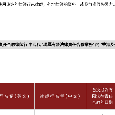
使用偽造的律師行或律師／外地律師的資料，或發放虛假聯繫方
。
責任合夥律師行
中尋找
"現屬有限法律責任合夥業務"
的
"香港及
首次成為有
行 名 稱 ( 英 文 )
律 師 行 名 稱 ( 中 文 )
限法律責任
合夥的日期