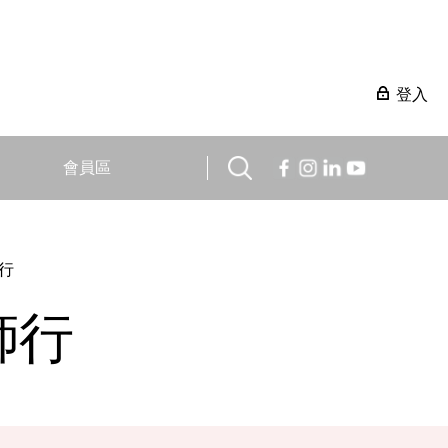
登入
會員區
行
師行