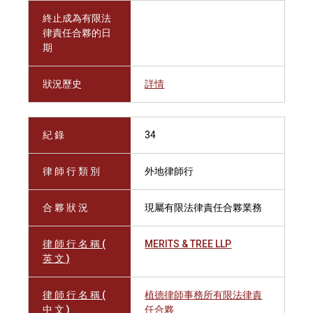
終止成為有限法
律責任合夥的日
期
狀況歷史
詳情
紀 錄
34
律 師 行 類 別
外地律師行
合 夥 狀 況
現屬有限法律責任合夥業務
律 師 行 名 稱 (
MERITS & TREE LLP
英 文 )
律 師 行 名 稱 (
植德律師事務所有限法律責
中 文 )
任合夥