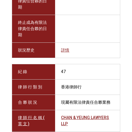
律責任合夥的日
期
終止成為有限法
律責任合夥的日
期
狀況歷史
詳情
紀 錄
47
律 師 行 類 別
香港律師行
合 夥 狀 況
現屬有限法律責任合夥業務
律 師 行 名 稱 (
CHAN & YEUNG LAWYERS
英 文 )
LLP