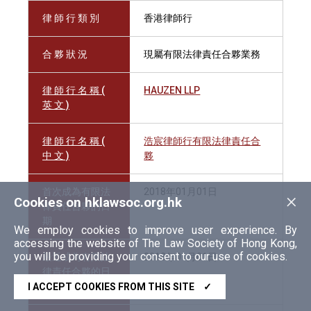
律 師 行 類 別
香港律師行
合 夥 狀 況
現屬有限法律責任合夥業務
律 師 行 名 稱 (
HAUZEN LLP
英 文 )
律 師 行 名 稱 (
浩宸律師行有限法律責任合
中 文 )
夥
首次成為有限法
2018年01月01日
×
Cookies on hklawsoc.org.hk
律責任合夥的日
期
We employ cookies to improve user experience. By
accessing the website of The Law Society of Hong Kong,
you will be providing your consent to our use of cookies.
最近成為有限法
2018年01月01日
律責任合夥的日
期
I ACCEPT COOKIES FROM THIS SITE
✓