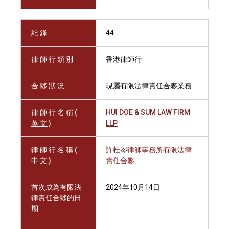
紀 錄
44
律 師 行 類 別
香港律師行
合 夥 狀 況
現屬有限法律責任合夥業務
律 師 行 名 稱 (
HUI DOE & SUM LAW FIRM
英 文 )
LLP
律 師 行 名 稱 (
許杜岑律師事務所有限法律
中 文 )
責任合夥
首次成為有限法
2024年10月14日
律責任合夥的日
期