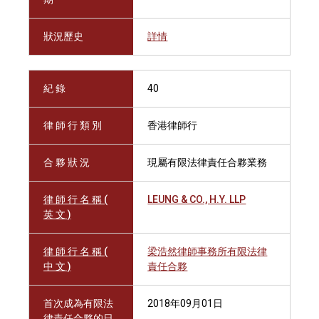
狀況歷史
詳情
紀 錄
40
律 師 行 類 別
香港律師行
合 夥 狀 況
現屬有限法律責任合夥業務
律 師 行 名 稱 (
LEUNG & CO., H.Y. LLP
英 文 )
律 師 行 名 稱 (
梁浩然律師事務所有限法律
中 文 )
責任合夥
首次成為有限法
2018年09月01日
律責任合夥的日