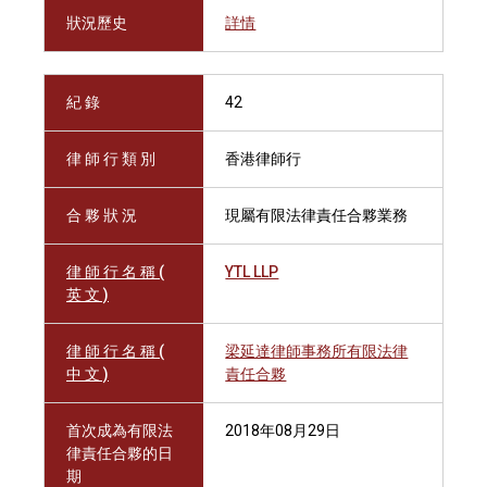
狀況歷史
詳情
紀 錄
42
律 師 行 類 別
香港律師行
合 夥 狀 況
現屬有限法律責任合夥業務
律 師 行 名 稱 (
YTL LLP
英 文 )
律 師 行 名 稱 (
梁延達律師事務所有限法律
中 文 )
責任合夥
首次成為有限法
2018年08月29日
律責任合夥的日
期