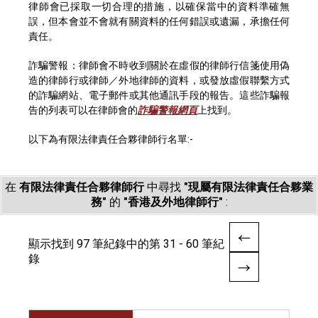
律師會已採取一切合理的措施，以確保當中的資料準確無
誤，但本會並不會就有關資料的任何錯誤或遺漏，承擔任何
責任。
詐騙警報：律師會不時收到關於在虛假的律師行信箋使用偽
造的律師行或律師／外地律師的資料，或發放虛假聯繫方式
的詐騙網站、電子郵件或其他通訊手段的報告。這些詐騙報
告的列表可以在律師會的
詐騙警報網頁
上找到。
以下為有限法律責任合夥律師行名單:-
在
有限法律責任合夥律師行
中尋找
"現屬有限法律責任合夥業
務"
的
"香港及外地律師行"
:
顯示找到 97 筆紀錄中的第 31 - 60 筆紀
錄