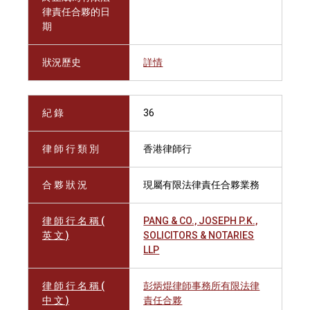
律責任合夥的日
期
狀況歷史
詳情
紀 錄
36
律 師 行 類 別
香港律師行
合 夥 狀 況
現屬有限法律責任合夥業務
律 師 行 名 稱 (
PANG & CO., JOSEPH P.K.,
英 文 )
SOLICITORS & NOTARIES
LLP
律 師 行 名 稱 (
彭炳焜律師事務所有限法律
中 文 )
責任合夥