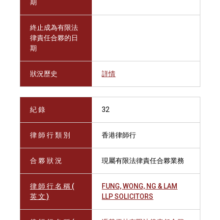
期
終止成為有限法
律責任合夥的日
期
狀況歷史
詳情
紀 錄
32
律 師 行 類 別
香港律師行
合 夥 狀 況
現屬有限法律責任合夥業務
律 師 行 名 稱 (
FUNG, WONG, NG & LAM
英 文 )
LLP SOLICITORS