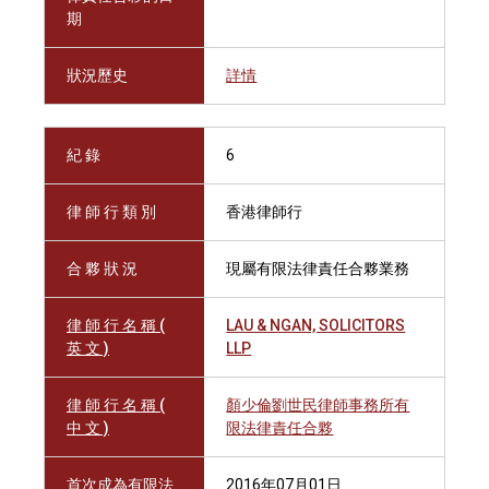
期
狀況歷史
詳情
紀 錄
6
律 師 行 類 別
香港律師行
合 夥 狀 況
現屬有限法律責任合夥業務
律 師 行 名 稱 (
LAU & NGAN, SOLICITORS
英 文 )
LLP
律 師 行 名 稱 (
顏少倫劉世民律師事務所有
中 文 )
限法律責任合夥
首次成為有限法
2016年07月01日