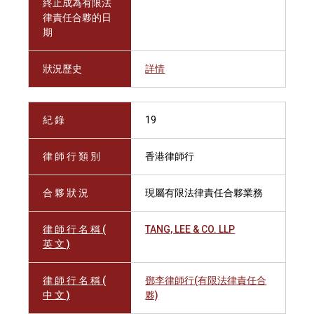
終止成為有限法
律責任合夥的日
期
狀況歷史
詳情
紀 錄
19
律 師 行 類 別
香港律師行
合 夥 狀 況
現屬有限法律責任合夥業務
律 師 行 名 稱 (
TANG, LEE & CO. LLP
英 文 )
律 師 行 名 稱 (
鄧李律師行(有限法律責任合
中 文 )
夥)