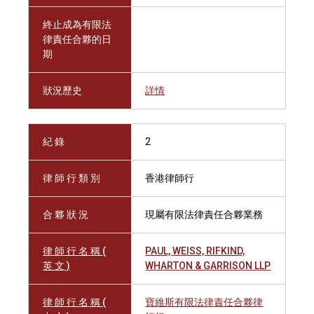
終止成為有限法
律責任合夥的日
期
狀況歷史
詳情
紀 錄
2
律 師 行 類 別
香港律師行
合 夥 狀 況
現屬有限法律責任合夥業務
律 師 行 名 稱 (
PAUL, WEISS, RIFKIND,
英 文 )
WHARTON & GARRISON LLP
律 師 行 名 稱 (
寶維斯有限法律責任合夥律