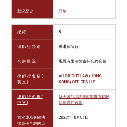
狀況歷史
詳情
紀 錄
8
律 師 行 類 別
香港律師行
合 夥 狀 況
現屬有限法律責任合夥業務
律 師 行 名 稱 (
ALLBRIGHT LAW (HONG
英 文 )
KONG) OFFICES LLP
律 師 行 名 稱 (
錦天城(香港)律師事務所有限
中 文 )
法律責任合夥
首次成為有限法
2023年10月01日
律責任合夥的日