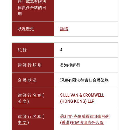
終止成為有限法
律責任合夥的日
期
狀況歷史
詳情
紀 錄
4
律 師 行 類 別
香港律師行
合 夥 狀 況
現屬有限法律責任合夥業務
律 師 行 名 稱 (
SULLIVAN & CROMWELL
英 文 )
(HONG KONG) LLP
律 師 行 名 稱 (
蘇利文‧克倫威爾律師事務所
中 文 )
(香港)有限法律責任合夥