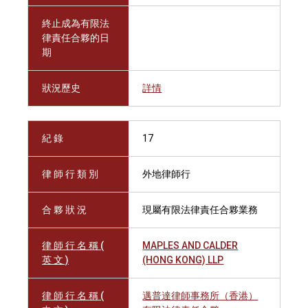
終止成為有限法
律責任合夥的日
期
狀況歷史
詳情
紀 錄
17
律 師 行 類 別
外地律師行
合 夥 狀 況
現屬有限法律責任合夥業務
律 師 行 名 稱 (
MAPLES AND CALDER
英 文 )
(HONG KONG) LLP
律 師 行 名 稱 (
邁普達律師事務所（香港）