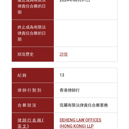
最近成為有限法
2024年08月01日
律責任合夥的日
期
終止成為有限法
律責任合夥的日
期
狀況歷史
詳情
紀 錄
13
律 師 行 類 別
香港律師行
合 夥 狀 況
現屬有限法律責任合夥業務
律 師 行 名 稱 (
DEHENG LAW OFFICES
英 文 )
(HONG KONG) LLP