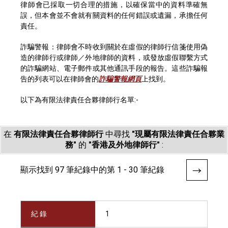
律師會已採取一切合理的措施，以確保當中的資料準確無
誤，但本會並不會就有關資料的任何錯誤或遺漏，承擔任何
責任。
詐騙警報：律師會不時收到關於在虛假的律師行信箋使用偽
造的律師行或律師／外地律師的資料，或發放虛假聯繫方式
的詐騙網站、電子郵件或其他通訊手段的報告。這些詐騙報
告的列表可以在律師會的
詐騙警報網頁
上找到。
以下為有限法律責任合夥律師行名單:-
在
有限法律責任合夥律師行
中尋找
"現屬有限法律責任合夥業
務"
的
"香港及外地律師行"
:
顯示找到 97 筆紀錄中的第 1 - 30 筆紀錄
紀 錄
1