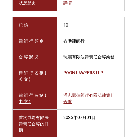
狀況歷史
詳情
紀 錄
10
律 師 行 類 別
香港律師行
合 夥 狀 況
現屬有限法律責任合夥業務
律 師 行 名 稱 (
POON LAWYERS LLP
英 文 )
律 師 行 名 稱 (
潘志豪律師行有限法律責任
中 文 )
合夥
首次成為有限法
2025年07月01日
律責任合夥的日
期