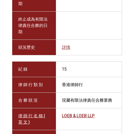
期
終止成為有限法
律責任合夥的日
期
狀況歷史
詳情
紀 錄
15
律 師 行 類 別
香港律師行
合 夥 狀 況
現屬有限法律責任合夥業務
律 師 行 名 稱 (
LOEB & LOEB LLP
英 文 )