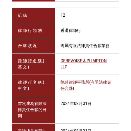
紀 錄
12
律 師 行 類 別
香港律師行
合 夥 狀 況
現屬有限法律責任合夥業務
律 師 行 名 稱 (
DEBEVOISE & PLIMPTON
英 文 )
LLP
律 師 行 名 稱 (
德普律師事務所(有限法律責
中 文 )
任合夥)
首次成為有限法
2024年08月01日
律責任合夥的日
期