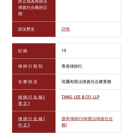
終止成為有限法
律責任合夥的日
期
狀況歷史
詳情
紀 錄
19
律 師 行 類 別
香港律師行
合 夥 狀 況
現屬有限法律責任合夥業務
律 師 行 名 稱 (
TANG, LEE & CO. LLP
英 文 )
律 師 行 名 稱 (
鄧李律師行(有限法律責任合
中 文 )
夥)