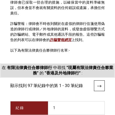
律師會已採取一切合理的措施，以確保當中的資料準確無
誤，但本會並不會就有關資料的任何錯誤或遺漏，承擔任何
責任。
詐騙警報：律師會不時收到關於在虛假的律師行信箋使用偽
造的律師行或律師／外地律師的資料，或發放虛假聯繫方式
的詐騙網站、電子郵件或其他通訊手段的報告。這些詐騙報
告的列表可以在律師會的
詐騙警報網頁
上找到。
以下為有限法律責任合夥律師行名單:-
在
有限法律責任合夥律師行
中尋找
"現屬有限法律責任合夥業
務"
的
"香港及外地律師行"
:
顯示找到 97 筆紀錄中的第 1 - 30 筆紀錄
紀 錄
1