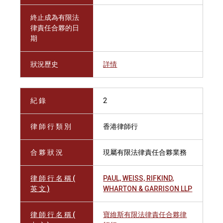
終止成為有限法
律責任合夥的日
期
狀況歷史
詳情
紀 錄
2
律 師 行 類 別
香港律師行
合 夥 狀 況
現屬有限法律責任合夥業務
律 師 行 名 稱 (
PAUL, WEISS, RIFKIND,
英 文 )
WHARTON & GARRISON LLP
律 師 行 名 稱 (
寶維斯有限法律責任合夥律