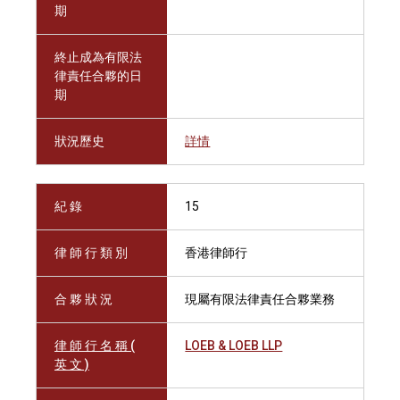
期
終止成為有限法
律責任合夥的日
期
狀況歷史
詳情
紀 錄
15
律 師 行 類 別
香港律師行
合 夥 狀 況
現屬有限法律責任合夥業務
律 師 行 名 稱 (
LOEB & LOEB LLP
英 文 )