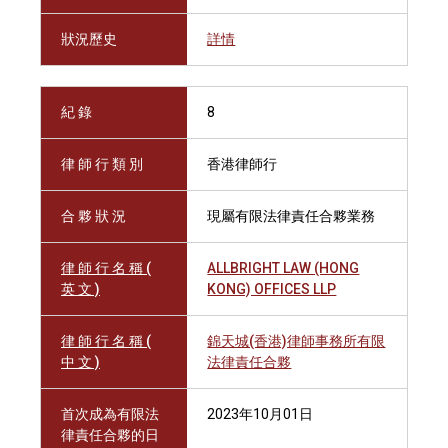
狀況歷史
詳情
紀 錄
8
律 師 行 類 別
香港律師行
合 夥 狀 況
現屬有限法律責任合夥業務
律 師 行 名 稱 (
ALLBRIGHT LAW (HONG
英 文 )
KONG) OFFICES LLP
律 師 行 名 稱 (
錦天城(香港)律師事務所有限
中 文 )
法律責任合夥
首次成為有限法
2023年10月01日
律責任合夥的日