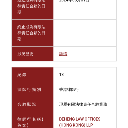
最近成為有限法
2024年08月01日
律責任合夥的日
期
終止成為有限法
律責任合夥的日
期
狀況歷史
詳情
紀 錄
13
律 師 行 類 別
香港律師行
合 夥 狀 況
現屬有限法律責任合夥業務
律 師 行 名 稱 (
DEHENG LAW OFFICES
英 文 )
(HONG KONG) LLP