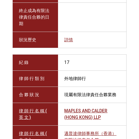
終止成為有限法
律責任合夥的日
期
狀況歷史
詳情
紀 錄
17
律 師 行 類 別
外地律師行
合 夥 狀 況
現屬有限法律責任合夥業務
律 師 行 名 稱 (
MAPLES AND CALDER
英 文 )
(HONG KONG) LLP
律 師 行 名 稱 (
邁普達律師事務所（香港）