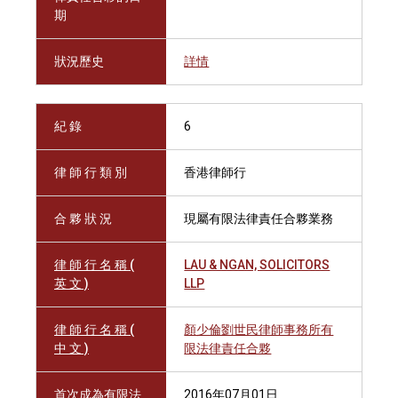
期
狀況歷史
詳情
紀 錄
6
律 師 行 類 別
香港律師行
合 夥 狀 況
現屬有限法律責任合夥業務
律 師 行 名 稱 (
LAU & NGAN, SOLICITORS
英 文 )
LLP
律 師 行 名 稱 (
顏少倫劉世民律師事務所有
中 文 )
限法律責任合夥
首次成為有限法
2016年07月01日