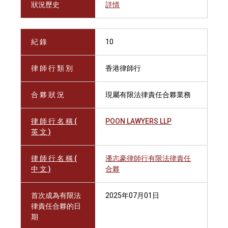
狀況歷史
詳情
紀 錄
10
律 師 行 類 別
香港律師行
合 夥 狀 況
現屬有限法律責任合夥業務
律 師 行 名 稱 (
POON LAWYERS LLP
英 文 )
律 師 行 名 稱 (
潘志豪律師行有限法律責任
中 文 )
合夥
首次成為有限法
2025年07月01日
律責任合夥的日
期