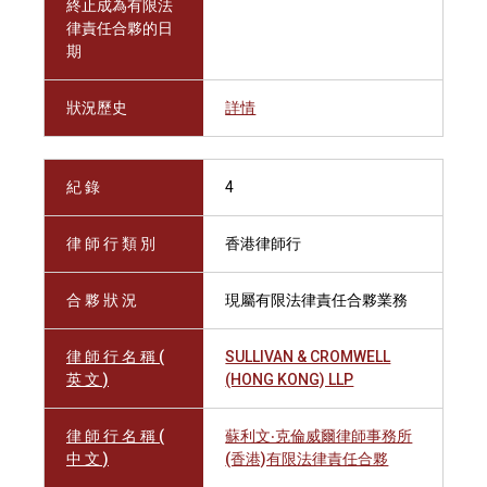
終止成為有限法
律責任合夥的日
期
狀況歷史
詳情
紀 錄
4
律 師 行 類 別
香港律師行
合 夥 狀 況
現屬有限法律責任合夥業務
律 師 行 名 稱 (
SULLIVAN & CROMWELL
英 文 )
(HONG KONG) LLP
律 師 行 名 稱 (
蘇利文‧克倫威爾律師事務所
中 文 )
(香港)有限法律責任合夥