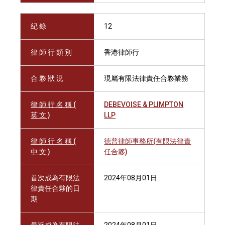
紀 錄
12
律 師 行 類 別
香港律師行
合 夥 狀 況
現屬有限法律責任合夥業務
律 師 行 名 稱 (
DEBEVOISE & PLIMPTON
英 文 )
LLP
律 師 行 名 稱 (
德普律師事務所(有限法律責
中 文 )
任合夥)
首次成為有限法
2024年08月01日
律責任合夥的日
期