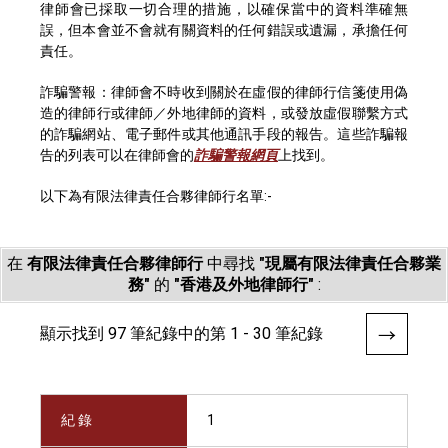
律師會已採取一切合理的措施，以確保當中的資料準確無
誤，但本會並不會就有關資料的任何錯誤或遺漏，承擔任何
責任。
詐騙警報：律師會不時收到關於在虛假的律師行信箋使用偽
造的律師行或律師／外地律師的資料，或發放虛假聯繫方式
的詐騙網站、電子郵件或其他通訊手段的報告。這些詐騙報
告的列表可以在律師會的
詐騙警報網頁
上找到。
以下為有限法律責任合夥律師行名單:-
在
有限法律責任合夥律師行
中尋找
"現屬有限法律責任合夥業
務"
的
"香港及外地律師行"
:
顯示找到 97 筆紀錄中的第 1 - 30 筆紀錄
紀 錄
1