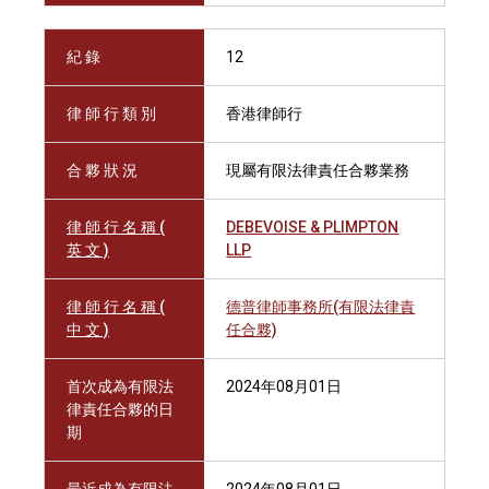
紀 錄
12
律 師 行 類 別
香港律師行
合 夥 狀 況
現屬有限法律責任合夥業務
律 師 行 名 稱 (
DEBEVOISE & PLIMPTON
英 文 )
LLP
律 師 行 名 稱 (
德普律師事務所(有限法律責
中 文 )
任合夥)
首次成為有限法
2024年08月01日
律責任合夥的日
期