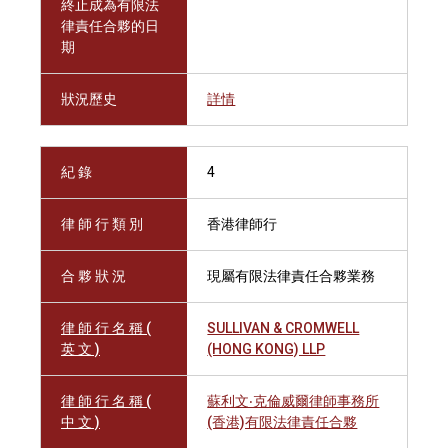
終止成為有限法
律責任合夥的日
期
狀況歷史
詳情
紀 錄
4
律 師 行 類 別
香港律師行
合 夥 狀 況
現屬有限法律責任合夥業務
律 師 行 名 稱 (
SULLIVAN & CROMWELL
英 文 )
(HONG KONG) LLP
律 師 行 名 稱 (
蘇利文‧克倫威爾律師事務所
中 文 )
(香港)有限法律責任合夥