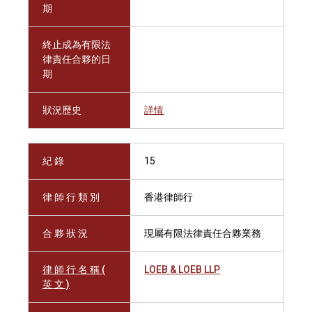
期
終止成為有限法
律責任合夥的日
期
狀況歷史
詳情
紀 錄
15
律 師 行 類 別
香港律師行
合 夥 狀 況
現屬有限法律責任合夥業務
律 師 行 名 稱 (
LOEB & LOEB LLP
英 文 )