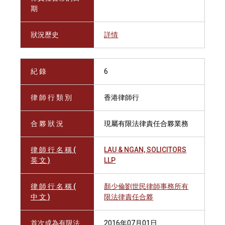
期
狀況歷史
詳情
紀 錄
6
律 師 行 類 別
香港律師行
合 夥 狀 況
現屬有限法律責任合夥業務
律 師 行 名 稱 (
LAU & NGAN, SOLICITORS
英 文 )
LLP
律 師 行 名 稱 (
顏少倫劉世民律師事務所有
中 文 )
限法律責任合夥
首次成為有限法
2016年07月01日