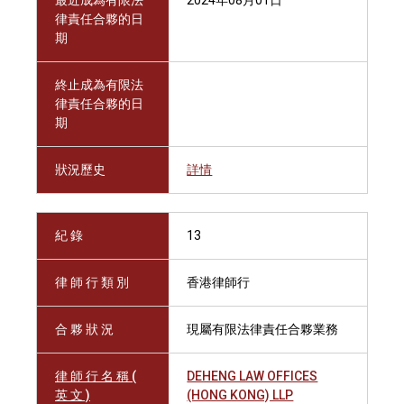
最近成為有限法
2024年08月01日
律責任合夥的日
期
終止成為有限法
律責任合夥的日
期
狀況歷史
詳情
紀 錄
13
律 師 行 類 別
香港律師行
合 夥 狀 況
現屬有限法律責任合夥業務
律 師 行 名 稱 (
DEHENG LAW OFFICES
英 文 )
(HONG KONG) LLP