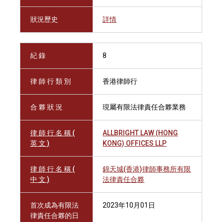
狀況歷史
詳情
紀 錄
8
律 師 行 類 別
香港律師行
合 夥 狀 況
現屬有限法律責任合夥業務
律 師 行 名 稱 (
ALLBRIGHT LAW (HONG
英 文 )
KONG) OFFICES LLP
律 師 行 名 稱 (
錦天城(香港)律師事務所有限
中 文 )
法律責任合夥
首次成為有限法
2023年10月01日
律責任合夥的日