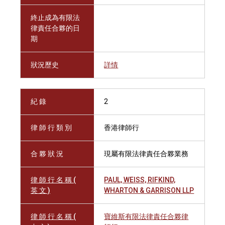
終止成為有限法
律責任合夥的日
期
狀況歷史
詳情
紀 錄
2
律 師 行 類 別
香港律師行
合 夥 狀 況
現屬有限法律責任合夥業務
律 師 行 名 稱 (
PAUL, WEISS, RIFKIND,
英 文 )
WHARTON & GARRISON LLP
律 師 行 名 稱 (
寶維斯有限法律責任合夥律