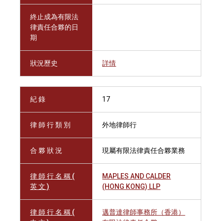
終止成為有限法
律責任合夥的日
期
狀況歷史
詳情
紀 錄
17
律 師 行 類 別
外地律師行
合 夥 狀 況
現屬有限法律責任合夥業務
律 師 行 名 稱 (
MAPLES AND CALDER
英 文 )
(HONG KONG) LLP
律 師 行 名 稱 (
邁普達律師事務所（香港）