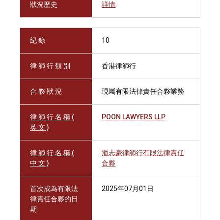
狀況歷史
詳情
紀 錄
10
律 師 行 類 別
香港律師行
合 夥 狀 況
現屬有限法律責任合夥業務
律 師 行 名 稱 (
POON LAWYERS LLP
英 文 )
律 師 行 名 稱 (
潘志豪律師行有限法律責任
中 文 )
合夥
首次成為有限法
2025年07月01日
律責任合夥的日
期