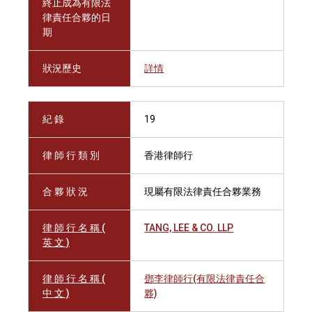
終止成為有限法
律責任合夥的日
期
狀況歷史
詳情
紀 錄
19
律 師 行 類 別
香港律師行
合 夥 狀 況
現屬有限法律責任合夥業務
律 師 行 名 稱 (
TANG, LEE & CO. LLP
英 文 )
律 師 行 名 稱 (
鄧李律師行(有限法律責任合
中 文 )
夥)