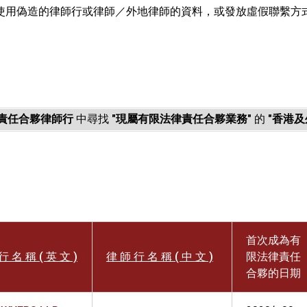
使用偽造的律師行或律師／外地律師的資料，或發放虛假聯繫方
。
責任合夥律師行
中尋找
"現屬有限法律責任合夥業務"
的
"香港及
首次成為有
行 名 稱 ( 英 文 )
律 師 行 名 稱 ( 中 文 )
限法律責任
合夥的日期