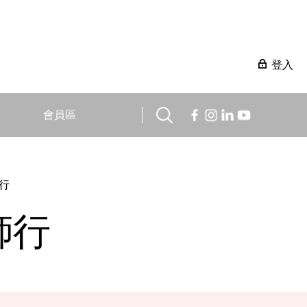
登入
會員區
行
師行