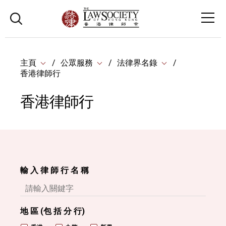
主頁
公眾服務
法律界名錄
香港律師行
香港律師行
輸 入 律 師 行 名 稱
地 區 (包 括 分 行)