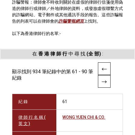
詐騙警報：律師會不時收到關於在虛假的律師行信箋使用偽
造的律師行或律師／外地律師的資料，或發放虛假聯繫方式
的詐騙網站、電子郵件或其他通訊手段的報告。這些詐騙報
告的列表可以在律師會的
詐騙警報網頁
上找到。
以下為香港律師行的名單:-
在
香 港 律 師 行
中 尋 找
(全 部)
:
顯示找到 934 筆紀錄中的第 61 - 90 筆
紀錄
紀 錄
61
律 師 行 名 稱 (
WONG YUEN CHI & CO.
英 文 )