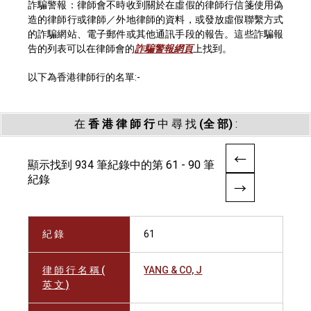
詐騙警報：律師會不時收到關於在虛假的律師行信箋使用偽
造的律師行或律師／外地律師的資料，或發放虛假聯繫方式
的詐騙網站、電子郵件或其他通訊手段的報告。這些詐騙報
告的列表可以在律師會的
詐騙警報網頁
上找到。
以下為香港律師行的名單:-
在
香 港 律 師 行
中 尋 找
(全 部)
:
顯示找到 934 筆紀錄中的第 61 - 90 筆
紀錄
紀 錄
61
律 師 行 名 稱 (
YANG & CO, J
英 文 )