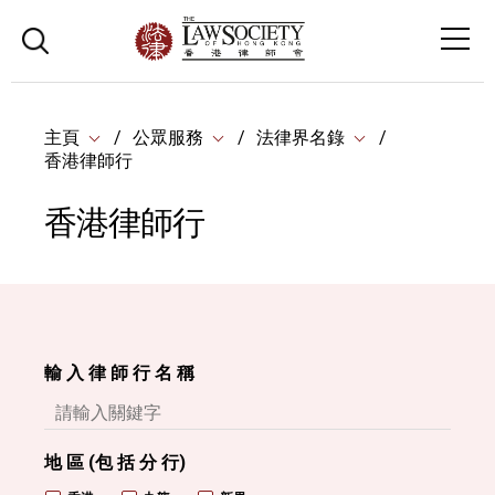
主頁
公眾服務
法律界名錄
香港律師行
香港律師行
輸 入 律 師 行 名 稱
地 區 (包 括 分 行)