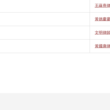
王蘊熹
黃德慶
文明律
黃國康