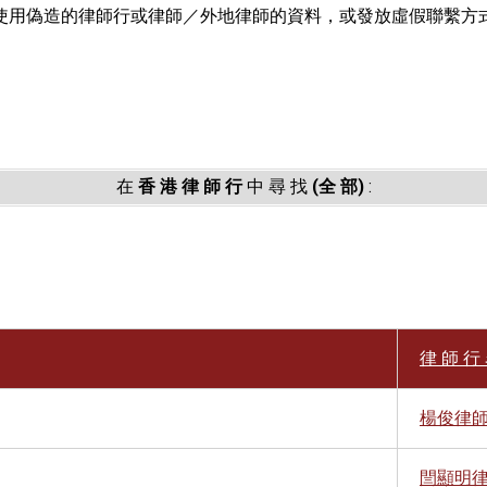
使用偽造的律師行或律師／外地律師的資料，或發放虛假聯繫方
。
在
香 港 律 師 行
中 尋 找
(全 部)
:
律 師 行 
楊俊律
閆顯明