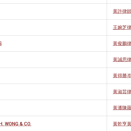
黃許律
王婉芝
S
黃俊鵬
黃誠思
黃得勝
黃淑芸
黃潘陳
.H. WONG & CO.
黃乾亨