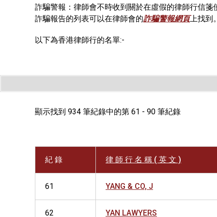
詐騙警報：律師會不時收到關於在虛假的律師行信箋
詐騙報告的列表可以在律師會的
詐騙警報網頁
上找到
以下為香港律師行的名單:-
顯示找到 934 筆紀錄中的第 61 - 90 筆紀錄
紀 錄
律 師 行 名 稱 ( 英 文 )
61
YANG & CO, J
62
YAN LAWYERS