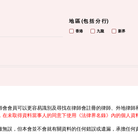
地 區 (包 括 分 行)
香港
九龍
新界
師會會員可以更容易識別及尋找在律師會註冊的律師、外地律師
，在未取得資料當事人的同意下使用《法律界名錄》內的個人資
確無誤，但本會並不會就有關資料的任何錯誤或遺漏，承擔任何