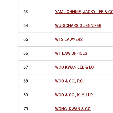
63
YAM JOHNNIE, JACKY LEE & CO
64
WU-SCHARSIG JENNIFER
65
WTS LAWYERS
66
WT LAW OFFICES
67
WOO KWAN LEE & LO
68
WOO & CO., P.C.
69
WOO & CO., K. Y. LLP
70
WONG, KWAN & CO.