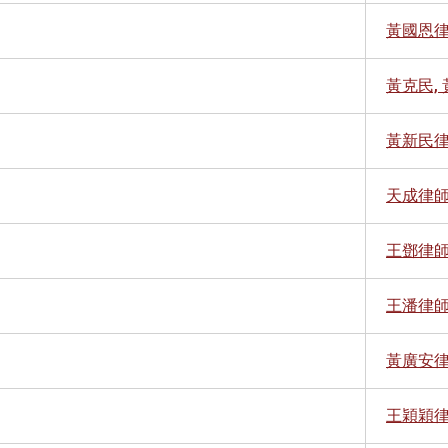
黃國恩
黃克民,
黃新民
天成律
王鄧律
王潘律
黃廣安
王穎穎