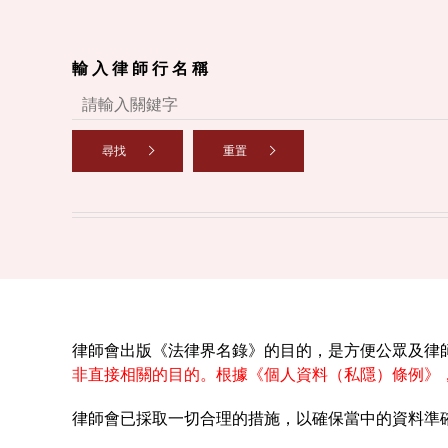
輸 入 律 師 行 名 稱
尋找
重置
律師會出版《法律界名錄》的目的，是方便公眾及律
非直接相關的目的。根據《個人資料（私隱）條例》
律師會已採取一切合理的措施，以確保當中的資料準