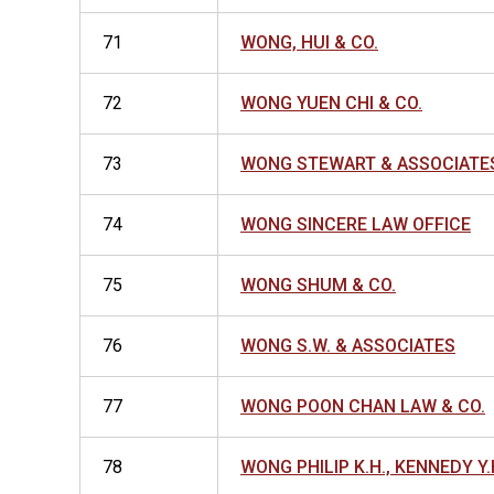
71
WONG, HUI & CO.
72
WONG YUEN CHI & CO.
73
WONG STEWART & ASSOCIATE
74
WONG SINCERE LAW OFFICE
75
WONG SHUM & CO.
76
WONG S.W. & ASSOCIATES
77
WONG POON CHAN LAW & CO.
78
WONG PHILIP K.H., KENNEDY Y