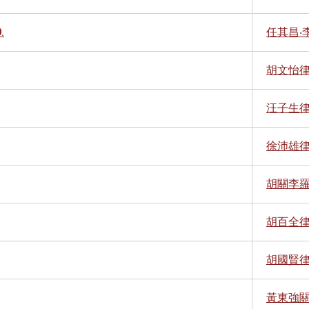
.
任其昌‧
胡文怡
汪子生
徐沛雄
胡關李
胡百全
胡國賢律
黃東強