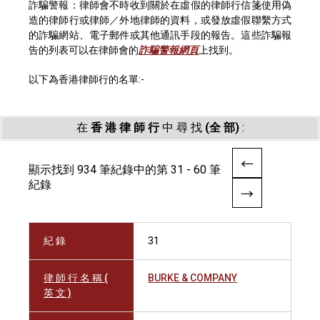
詐騙警報：律師會不時收到關於在虛假的律師行信箋使用偽
造的律師行或律師／外地律師的資料，或發放虛假聯繫方式
的詐騙網站、電子郵件或其他通訊手段的報告。這些詐騙報
告的列表可以在律師會的
詐騙警報網頁
上找到。
以下為香港律師行的名單:-
在
香 港 律 師 行
中 尋 找
(全 部)
:
顯示找到 934 筆紀錄中的第 31 - 60 筆
紀錄
紀 錄
31
律 師 行 名 稱 (
BURKE & COMPANY
英 文 )