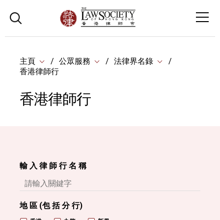
主頁
公眾服務
法律界名錄
香港律師行
香港律師行
輸 入 律 師 行 名 稱
地 區 (包 括 分 行)