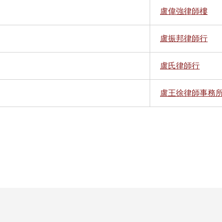
盧偉強律師樓
盧振邦律師行
盧氏律師行
盧王徐律師事務