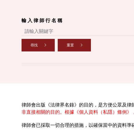
輸 入 律 師 行 名 稱
尋找
重置
律師會出版《法律界名錄》的目的，是方便公眾及律
非直接相關的目的。根據《個人資料（私隱）條例》
律師會已採取一切合理的措施，以確保當中的資料準