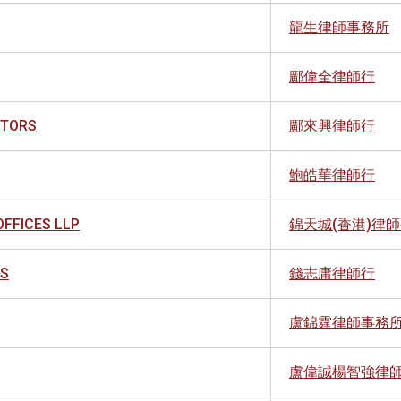
龍生律師事務所
鄺偉全律師行
ITORS
鄺來興律師行
鮑皓華律師行
OFFICES LLP
錦天城(香港)律
RS
錢志庸律師行
盧錦霆律師事務
盧偉誠楊智強律