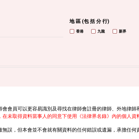
地 區 (包 括 分 行)
香港
九龍
新界
師會會員可以更容易識別及尋找在律師會註冊的律師、外地律師
，在未取得資料當事人的同意下使用《法律界名錄》內的個人資
確無誤，但本會並不會就有關資料的任何錯誤或遺漏，承擔任何