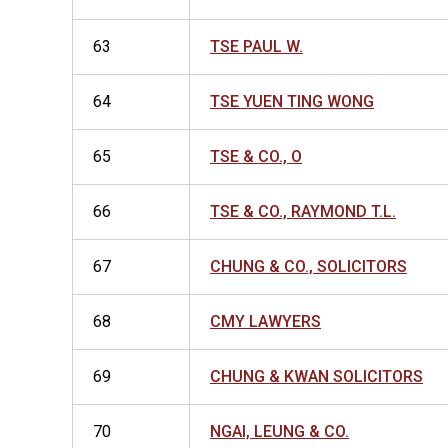
63
TSE PAUL W.
64
TSE YUEN TING WONG
65
TSE & CO., O
66
TSE & CO., RAYMOND T.L.
67
CHUNG & CO., SOLICITORS
68
CMY LAWYERS
69
CHUNG & KWAN SOLICITORS
70
NGAI, LEUNG & CO.