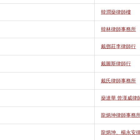
韓潤燊律師樓
韓林律師事務所
戴鄧莊李律師行
戴圖斯律師行
戴氏律師事務所
燊達華 曾漢威律
龍炳坤律師事務
龍炳坤、楊永安