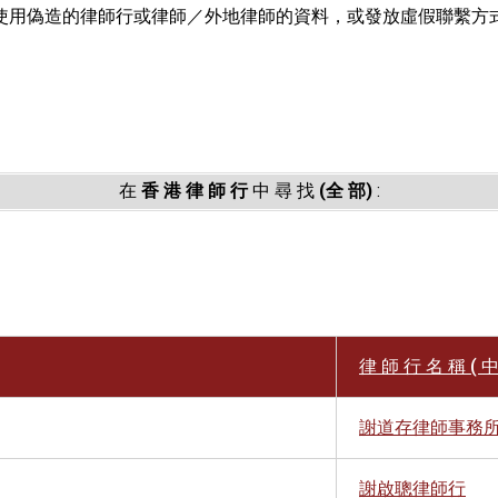
使用偽造的律師行或律師／外地律師的資料，或發放虛假聯繫方
。
在
香 港 律 師 行
中 尋 找
(全 部)
:
律 師 行 名 稱 ( 中
謝道存律師事務
謝啟聰律師行