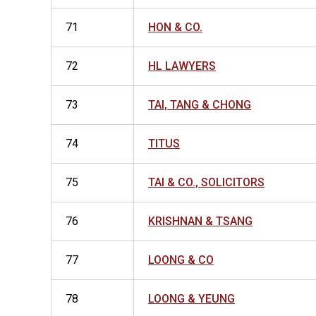
71
HON & CO.
72
HL LAWYERS
73
TAI, TANG & CHONG
74
TITUS
75
TAI & CO., SOLICITORS
76
KRISHNAN & TSANG
77
LOONG & CO
78
LOONG & YEUNG