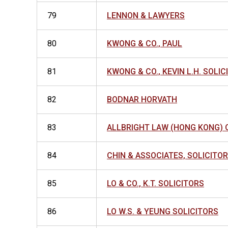
79
LENNON & LAWYERS
80
KWONG & CO., PAUL
81
KWONG & CO., KEVIN L.H. SOLIC
82
BODNAR HORVATH
83
ALLBRIGHT LAW (HONG KONG) 
84
CHIN & ASSOCIATES, SOLICITO
85
LO & CO., K.T. SOLICITORS
86
LO W.S. & YEUNG SOLICITORS