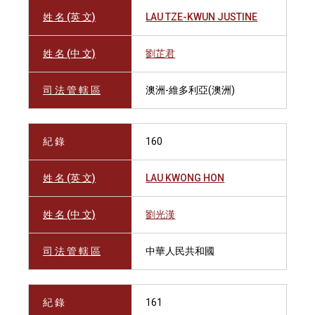
姓 名 (英 文)
LAU TZE-KWUN JUSTINE
姓 名 (中 文)
劉芷君
司 法 管 轄 區
澳洲-維多利亞(澳洲)
紀 錄
160
姓 名 (英 文)
LAU KWONG HON
姓 名 (中 文)
劉光漢
司 法 管 轄 區
中華人民共和國
紀 錄
161