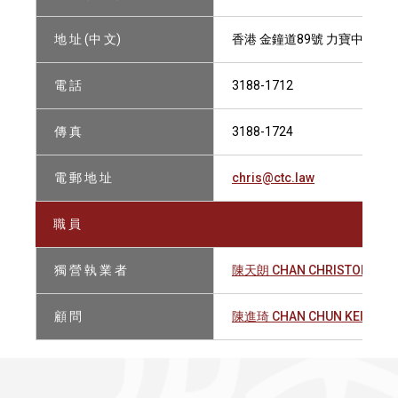
地 址 (中 文)
香港 金鐘道89號 力寶中心2座1
電 話
3188-1712
傳 真
3188-1724
電 郵 地 址
chris@ctc.law
職 員
獨 營 執 業 者
陳天朗 CHAN CHRISTOPHER 
顧 問
陳進琦 CHAN CHUN KEI, JEN