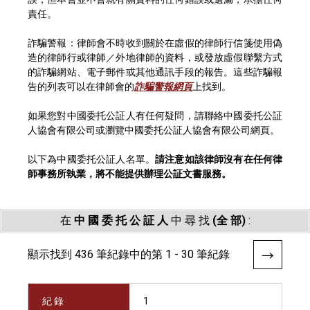
責任。
詐騙警報：律師會不時收到關於在虛假的律師行信箋使用偽
造的律師行或律師／外地律師的資料，或發放虛假聯繫方式
的詐騙網站、電子郵件或其他通訊手段的報告。這些詐騙報
告的列表可以在律師會的
詐騙警報網頁
上找到。
如果您對中國委托公証人有任何疑問，請聯絡中國委托公証
人協會有限公司或瀏覽中國委托公証人協會有限公司網頁。
以下為中國委托公証人名單。
請注意如該律師沒有在任何律
師事務所執業，將不能提供辦理公証文書服務。
在
中 國 委 托 公 証 人
中 尋 找
(全 部)
:
顯示找到 436 筆紀錄中的第 1 - 30 筆紀錄
紀 錄
1