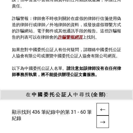
責任。
詐騙警報：律師會不時收到關於在虛假的律師行信箋使用偽
造的律師行或律師／外地律師的資料，或發放虛假聯繫方式
的詐騙網站、電子郵件或其他通訊手段的報告。這些詐騙報
告的列表可以在律師會的
詐騙警報網頁
上找到。
如果您對中國委托公証人有任何疑問，請聯絡中國委托公証
人協會有限公司或瀏覽中國委托公証人協會有限公司網頁。
以下為中國委托公証人名單。
請注意如該律師沒有在任何律
師事務所執業，將不能提供辦理公証文書服務。
在
中 國 委 托 公 証 人
中 尋 找
(全 部)
:
顯示找到 436 筆紀錄中的第 31 - 60 筆
紀錄