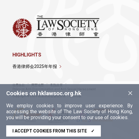
HIGHLIGHTS
香港律师会2025年年报
使用条款
网页地图
私隐政策
×
Policy on Anti-Discrimination and Anti-Sexual Harassment
Cookies on hklawsoc.org.hk
Copyright © 2026 香港律师会版权所有，不得转载
We employ cookies to improve user experience. By
accessing the website of The Law Society of Hong Kong,
you will be providing your consent to our use of cookies.
I ACCEPT COOKIES FROM THIS SITE
✓