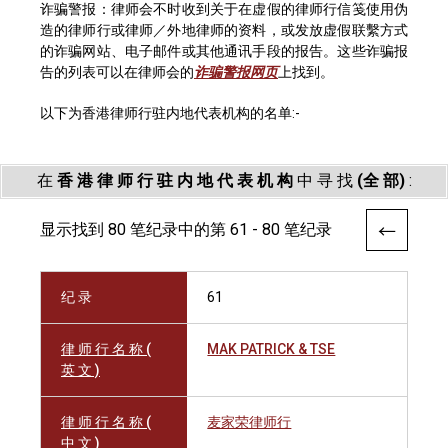
诈骗警报：律师会不时收到关于在虚假的律师行信笺使用伪
造的律师行或律师／外地律师的资料，或发放虚假联繫方式
的诈骗网站、电子邮件或其他通讯手段的报告。这些诈骗报
告的列表可以在律师会的
诈骗警报网页
上找到。
以下为香港律师行驻内地代表机构的名单:-
在
香 港 律 师 行 驻 内 地 代 表 机 构
中 寻 找
(全 部)
:
显示找到 80 笔纪录中的第 61 - 80 笔纪录
纪 录
61
律 师 行 名 称 (
MAK PATRICK & TSE
英 文 )
律 师 行 名 称 (
麦家荣律师行
中 文 )