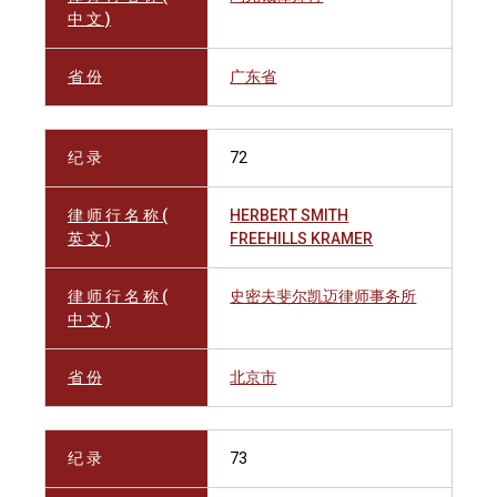
中 文 )
省 份
广东省
纪 录
72
律 师 行 名 称 (
HERBERT SMITH
英 文 )
FREEHILLS KRAMER
律 师 行 名 称 (
史密夫斐尔凯迈律师事务所
中 文 )
省 份
北京市
纪 录
73