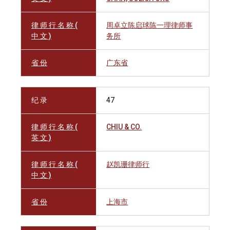
律 师 行 名 称 (
周卓立陈启球陈一理律师事
中 文 )
务所
省 份
广东省
纪 录
47
律 师 行 名 称 (
CHIU & CO.
英 文 )
律 师 行 名 称 (
赵凯珊律师行
中 文 )
省 份
上海市