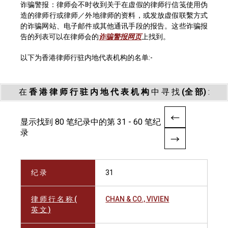
诈骗警报：律师会不时收到关于在虚假的律师行信笺使用伪
造的律师行或律师／外地律师的资料，或发放虚假联繫方式
的诈骗网站、电子邮件或其他通讯手段的报告。这些诈骗报
告的列表可以在律师会的
诈骗警报网页
上找到。
以下为香港律师行驻内地代表机构的名单:-
在
香 港 律 师 行 驻 内 地 代 表 机 构
中 寻 找
(全 部)
:
显示找到 80 笔纪录中的第 31 - 60 笔纪
录
纪 录
31
律 师 行 名 称 (
CHAN & CO., VIVIEN
英 文 )