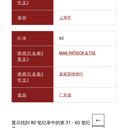
中 文 )
省 份
上海市
纪 录
60
律 师 行 名 称 (
MAK PATRICK & TSE
英 文 )
律 师 行 名 称 (
麦家荣律师行
中 文 )
省 份
广东省
显示找到 80 笔纪录中的第 31 - 60 笔纪