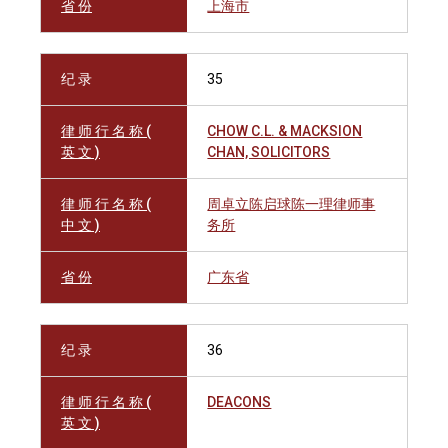
省 份
上海市
纪 录
35
律 师 行 名 称 (
CHOW C.L. & MACKSION
英 文 )
CHAN, SOLICITORS
律 师 行 名 称 (
周卓立陈启球陈一理律师事
中 文 )
务所
省 份
广东省
纪 录
36
律 师 行 名 称 (
DEACONS
英 文 )