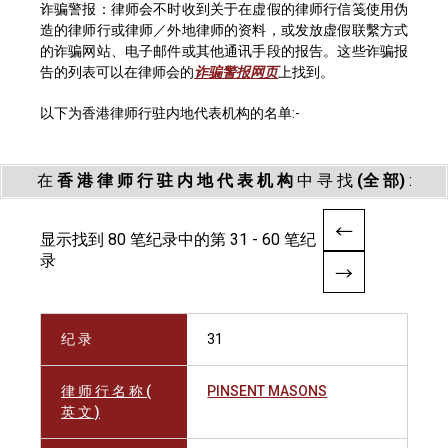
诈骗警报：律师会不时收到关于在虚假的律师行信笺使用伪
造的律师行或律师／外地律师的资料，或发放虚假联繫方式
的诈骗网站、电子邮件或其他通讯手段的报告。这些诈骗报
告的列表可以在律师会的
诈骗警报网页
上找到。
以下为香港律师行驻内地代表机构的名单:-
在
香 港 律 师 行 驻 内 地 代 表 机 构
中 寻 找
(全 部)
:
显示找到 80 笔纪录中的第 31 - 60 笔纪
录
纪 录
31
律 师 行 名 称 (
PINSENT MASONS
英 文 )