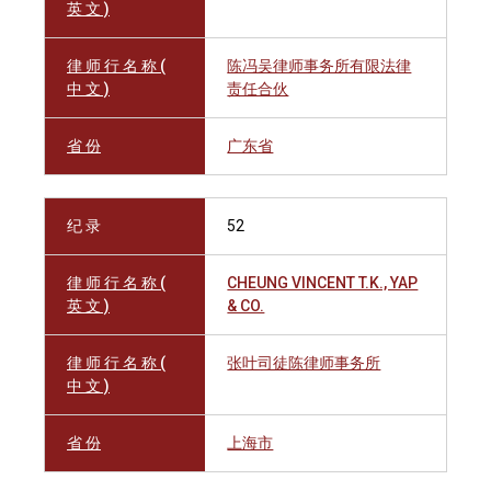
英 文 )
律 师 行 名 称 (
陈冯吴律师事务所有限法律
中 文 )
责任合伙
省 份
广东省
纪 录
52
律 师 行 名 称 (
CHEUNG VINCENT T.K., YAP
英 文 )
& CO.
律 师 行 名 称 (
张叶司徒陈律师事务所
中 文 )
省 份
上海市