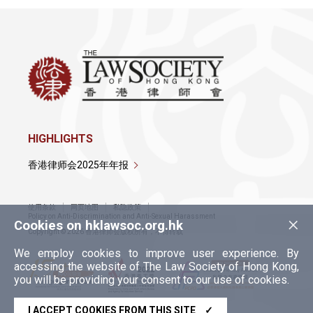
HIGHLIGHTS
香港律师会2025年年报
使用条款
网页地图
私隐政策
×
Policy on Anti-Discrimination and Anti-Sexual Harassment
Cookies on hklawsoc.org.hk
Copyright © 2026 香港律师会版权所有，不得转载
We employ cookies to improve user experience. By
accessing the website of The Law Society of Hong Kong,
you will be providing your consent to our use of cookies.
I ACCEPT COOKIES FROM THIS SITE
✓