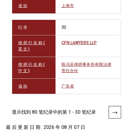
省 份
上海市
纪 录
30
律 师 行 名 称 (
CFN LAWYERS LLP
英 文 )
律 师 行 名 称 (
陈冯吴律师事务所有限法律
中 文 )
责任合伙
省 份
广东省
显示找到 80 笔纪录中的第 1 - 30 笔纪录
最 后 更 新 日 期 : 2026 年 08 月 07 日