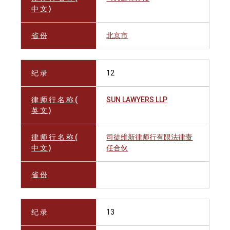
中 文 )
省 份
北京市
纪 录
12
律 师 行 名 称 (
SUN LAWYERS LLP
英 文 )
律 师 行 名 称 (
司徒维新律师行有限法律责
中 文 )
任合伙
省 份
纪 录
13