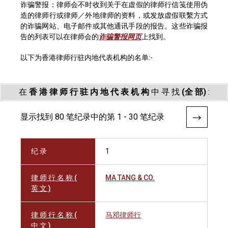
诈骗警报：律师会不时收到关于在虚假的律师行信笺使用伪
造的律师行或律师／外地律师的资料，或发放虚假联繫方式
的诈骗网站、电子邮件或其他通讯手段的报告。这些诈骗报
告的列表可以在律师会的
诈骗警报网页
上找到。
以下为香港律师行驻内地代表机构的名单:-
在
香 港 律 师 行 驻 内 地 代 表 机 构
中 寻 找
(全 部)
:
显示找到 80 笔纪录中的第 1 - 30 笔纪录
纪 录
1
律 师 行 名 称 (
MA TANG & CO.
英 文 )
律 师 行 名 称 (
马邓律师行
中 文 )