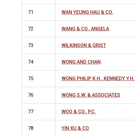
71
WAN YEUNG HAU & CO.
72
WANG & CO., ANGELA
73
WILKINSON & GRIST
74
WONG AND CHAN
75
WONG PHILIP K.H., KENNEDY Y.H
76
WONG S.W. & ASSOCIATES
77
WOO & CO., P.C.
78
YIN XU & CO