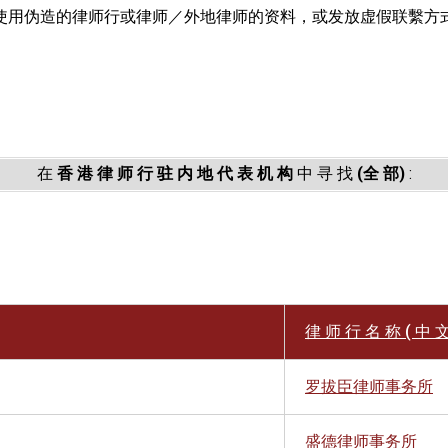
使用伪造的律师行或律师／外地律师的资料，或发放虚假联繫方
。
在
香 港 律 师 行 驻 内 地 代 表 机 构
中 寻 找
(全 部)
:
律 师 行 名 称 ( 中 文
罗拔臣律师事务所
盛德律师事务所