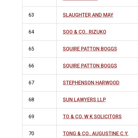
63
SLAUGHTER AND MAY
64
SOO & CO., RIZUKO
65
SQUIRE PATTON BOGGS
66
SQUIRE PATTON BOGGS
67
STEPHENSON HARWOOD
68
SUN LAWYERS LLP
69
TO & CO, W K SOLICITORS
70
TONG & CO., AUGUSTINE C.Y.