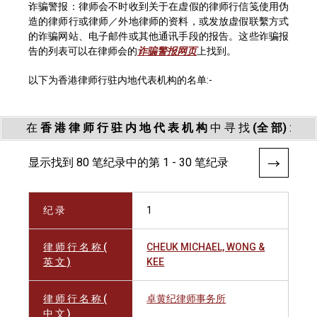
诈骗警报：律师会不时收到关于在虚假的律师行信笺使用伪
造的律师行或律师／外地律师的资料，或发放虚假联繫方式
的诈骗网站、电子邮件或其他通讯手段的报告。这些诈骗报
告的列表可以在律师会的
诈骗警报网页
上找到。
以下为香港律师行驻内地代表机构的名单:-
在
香 港 律 师 行 驻 内 地 代 表 机 构
中 寻 找
(全 部)
:
显示找到 80 笔纪录中的第 1 - 30 笔纪录
纪 录
1
律 师 行 名 称 (
CHEUK MICHAEL, WONG &
英 文 )
KEE
律 师 行 名 称 (
卓黄纪律师事务所
中 文 )