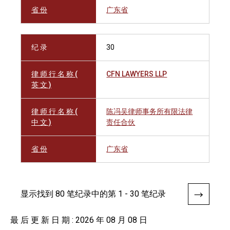
省 份
广东省
纪 录
30
律 师 行 名 称 (
CFN LAWYERS LLP
英 文 )
律 师 行 名 称 (
陈冯吴律师事务所有限法律
中 文 )
责任合伙
省 份
广东省
显示找到 80 笔纪录中的第 1 - 30 笔纪录
最 后 更 新 日 期 : 2026 年 08 月 08 日