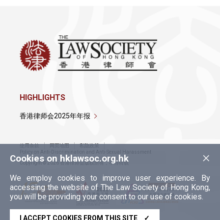
HIGHLIGHTS
香港律师会2025年年报
使用条款
网页地图
私隐政策
×
Policy on Anti-Discrimination and Anti-Sexual Harassment
Cookies on hklawsoc.org.hk
Copyright © 2026 香港律师会版权所有，不得转载
We employ cookies to improve user experience. By
accessing the website of The Law Society of Hong Kong,
you will be providing your consent to our use of cookies.
I ACCEPT COOKIES FROM THIS SITE
✓