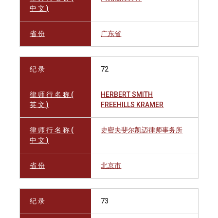
中 文 )
省 份
广东省
纪 录
72
律 师 行 名 称 (
HERBERT SMITH
英 文 )
FREEHILLS KRAMER
律 师 行 名 称 (
史密夫斐尔凯迈律师事务所
中 文 )
省 份
北京市
纪 录
73