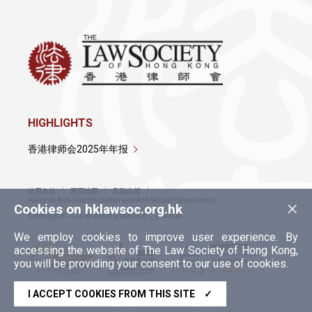
HIGHLIGHTS
香港律师会2025年年报
使用条款
网页地图
私隐政策
×
Policy on Anti-Discrimination and Anti-Sexual Harassment
Cookies on hklawsoc.org.hk
Copyright © 2026 香港律师会版权所有，不得转载
We employ cookies to improve user experience. By
accessing the website of The Law Society of Hong Kong,
you will be providing your consent to our use of cookies.
I ACCEPT COOKIES FROM THIS SITE
✓