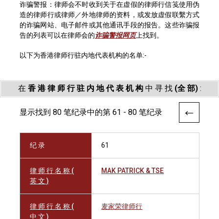
诈骗警报：律师会不时收到关于在虚假的律师行信笺使用伪
造的律师行或律师／外地律师的资料，或发放虚假联繫方式
的诈骗网站、电子邮件或其他通讯手段的报告。这些诈骗报
告的列表可以在律师会的
诈骗警报网页
上找到。
以下为香港律师行驻内地代表机构的名单:-
在
香 港 律 师 行 驻 内 地 代 表 机 构
中 寻 找
(全 部)
:
显示找到 80 笔纪录中的第 61 - 80 笔纪录
纪 录
61
律 师 行 名 称 (
MAK PATRICK & TSE
英 文 )
律 师 行 名 称 (
麦家荣律师行
中 文 )