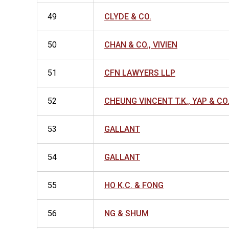
49
CLYDE & CO.
50
CHAN & CO., VIVIEN
51
CFN LAWYERS LLP
52
CHEUNG VINCENT T.K., YAP & CO
53
GALLANT
54
GALLANT
55
HO K.C. & FONG
56
NG & SHUM