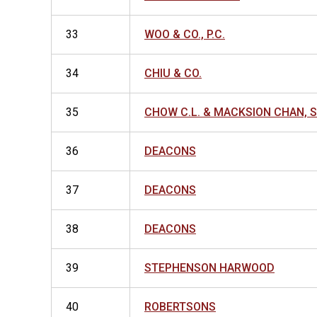
33
WOO & CO., P.C.
34
CHIU & CO.
35
CHOW C.L. & MACKSION CHAN, 
36
DEACONS
37
DEACONS
38
DEACONS
39
STEPHENSON HARWOOD
40
ROBERTSONS