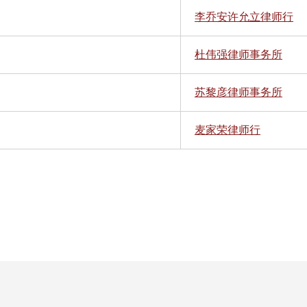
李乔安许允立律师行
杜伟强律师事务所
苏黎彦律师事务所
麦家荣律师行