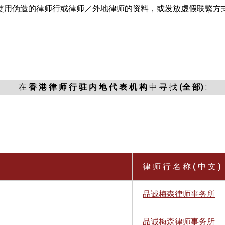
使用伪造的律师行或律师／外地律师的资料，或发放虚假联繫方
。
在
香 港 律 师 行 驻 内 地 代 表 机 构
中 寻 找
(全 部)
:
律 师 行 名 称 ( 中 文 )
品诚梅森律师事务所
品诚梅森律师事务所