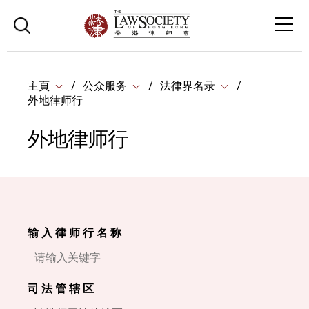
主頁
公众服务
法律界名录
外地律师行
外地律师行
输 入 律 师 行 名 称
司 法 管 辖 区