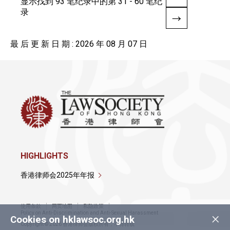
显示找到 93 笔纪录中的第 31 - 60 笔纪
录
最 后 更 新 日 期 : 2026 年 08 月 07 日
HIGHLIGHTS
香港律师会2025年年报
使用条款
网页地图
私隐政策
×
Policy on Anti-Discrimination and Anti-Sexual Harassment
Cookies on hklawsoc.org.hk
Copyright © 2026 香港律师会版权所有，不得转载