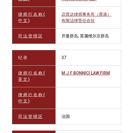
律 师 行 名 称 (
迈普达律师事务所（香港）
中 文 )
有限法律责任合伙
司 法 管 辖 区
开曼群岛, 英属维尔京群岛
纪 录
37
律 师 行 名 称 (
M.J.F BONNICI LAW FIRM
英 文 )
律 师 行 名 称 (
中 文 )
司 法 管 辖 区
法国