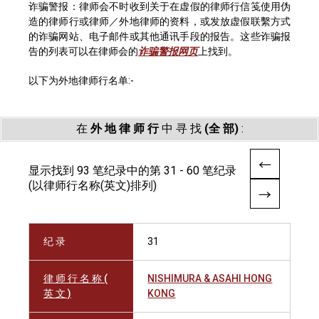
诈骗警报：律师会不时收到关于在虚假的律师行信笺使用伪
造的律师行或律师／外地律师的资料，或发放虚假联繫方式
的诈骗网站、电子邮件或其他通讯手段的报告。这些诈骗报
告的列表可以在律师会的
诈骗警报网页
上找到。
以下为外地律师行名单:-
在
外 地 律 师 行
中 寻 找
(全 部)
:
显示找到 93 笔纪录中的第 31 - 60 笔纪录
(以律师行名称(英文)排列)
纪 录
31
律 师 行 名 称 (
NISHIMURA & ASAHI HONG
英 文 )
KONG