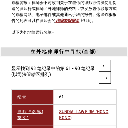
诈骗警报：律师会不时收到关于在虚假的律师行信笺使用伪
造的律师行或律师／外地律师的资料，或发放虚假联繫方式
的诈骗网站、电子邮件或其他通讯手段的报告。这些诈骗报
告的列表可以在律师会的
诈骗警报网页
上找到。
以下为外地律师行名单:-
在
外 地 律 师 行
中 寻 找
(全 部)
:
显示找到 93 笔纪录中的第 61 - 90 笔纪录
(以司法管辖区排列)
纪 录
61
律 师 行 名 称 (
SUNDIAL LAW FIRM (HONG
英 文 )
KONG)