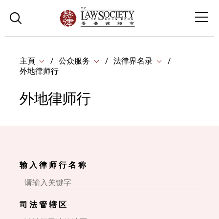
主頁
公众服务
法律界名录
外地律师行
外地律师行
输 入 律 师 行 名 称
司 法 管 辖 区