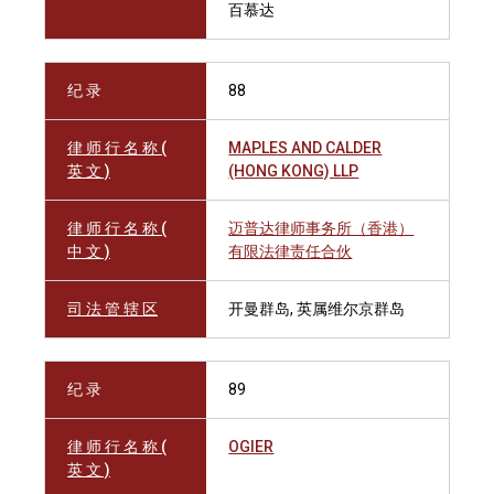
百慕达
纪 录
88
律 师 行 名 称 (
MAPLES AND CALDER
英 文 )
(HONG KONG) LLP
律 师 行 名 称 (
迈普达律师事务所（香港）
中 文 )
有限法律责任合伙
司 法 管 辖 区
开曼群岛, 英属维尔京群岛
纪 录
89
律 师 行 名 称 (
OGIER
英 文 )