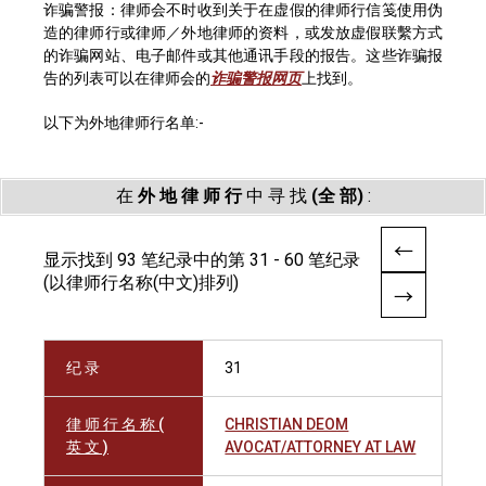
诈骗警报：律师会不时收到关于在虚假的律师行信笺使用伪
造的律师行或律师／外地律师的资料，或发放虚假联繫方式
的诈骗网站、电子邮件或其他通讯手段的报告。这些诈骗报
告的列表可以在律师会的
诈骗警报网页
上找到。
以下为外地律师行名单:-
在
外 地 律 师 行
中 寻 找
(全 部)
:
显示找到 93 笔纪录中的第 31 - 60 笔纪录
(以律师行名称(中文)排列)
纪 录
31
律 师 行 名 称 (
CHRISTIAN DEOM
英 文 )
AVOCAT/ATTORNEY AT LAW