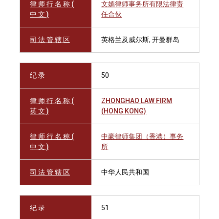
律 师 行 名 称 (
文嫣律师事务所有限法律责
中 文 )
任合伙
司 法 管 辖 区
英格兰及威尔斯, 开曼群岛
纪 录
50
律 师 行 名 称 (
ZHONGHAO LAW FIRM
英 文 )
(HONG KONG)
律 师 行 名 称 (
中豪律师集团（香港）事务
中 文 )
所
司 法 管 辖 区
中华人民共和国
纪 录
51