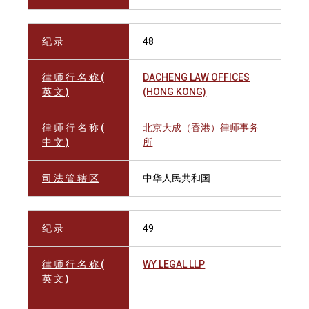
纪 录
48
律 师 行 名 称 (
DACHENG LAW OFFICES
英 文 )
(HONG KONG)
律 师 行 名 称 (
北京大成（香港）律师事务
中 文 )
所
司 法 管 辖 区
中华人民共和国
纪 录
49
律 师 行 名 称 (
WY LEGAL LLP
英 文 )