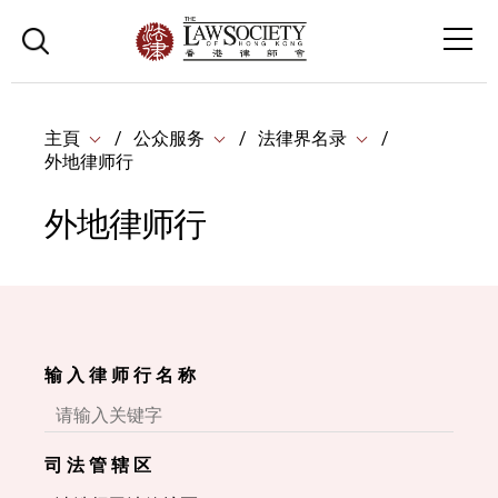
主頁
公众服务
法律界名录
外地律师行
外地律师行
输 入 律 师 行 名 称
司 法 管 辖 区