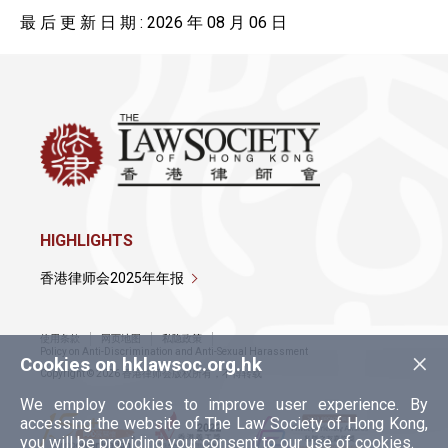
最 后 更 新 日 期 : 2026 年 08 月 06 日
HIGHLIGHTS
香港律师会2025年年报
使用条款
网页地图
私隐政策
×
Policy on Anti-Discrimination and Anti-Sexual Harassment
Cookies on hklawsoc.org.hk
Copyright © 2026 香港律师会版权所有，不得转载
We employ cookies to improve user experience. By
accessing the website of The Law Society of Hong Kong,
you will be providing your consent to our use of cookies.