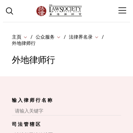
主頁
公众服务
法律界名录
外地律师行
外地律师行
输 入 律 师 行 名 称
司 法 管 辖 区