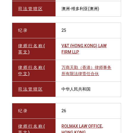
司 法 管 辖 区
澳洲-维多利亚(澳洲)
纪 录
25
律 师 行 名 称 (
V&T (HONG KONG) LAW
英 文 )
FIRM LLP
律 师 行 名 称 (
万商天勤（香港）律师事务
中 文 )
所有限法律责任合伙
司 法 管 辖 区
中华人民共和国
纪 录
26
律 师 行 名 称 (
ROLMAX LAW OFFICE,
英 文 )
HONG KONG