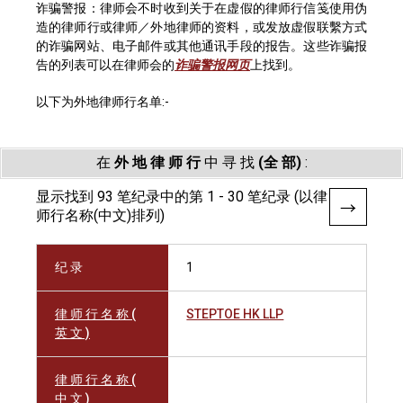
诈骗警报：律师会不时收到关于在虚假的律师行信笺使用伪
造的律师行或律师／外地律师的资料，或发放虚假联繫方式
的诈骗网站、电子邮件或其他通讯手段的报告。这些诈骗报
告的列表可以在律师会的
诈骗警报网页
上找到。
以下为外地律师行名单:-
在
外 地 律 师 行
中 寻 找
(全 部)
:
显示找到 93 笔纪录中的第 1 - 30 笔纪录 (以律
师行名称(中文)排列)
纪 录
1
律 师 行 名 称 (
STEPTOE HK LLP
英 文 )
律 师 行 名 称 (
中 文 )