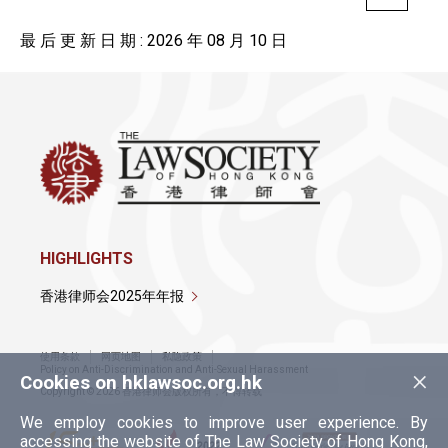
最 后 更 新 日 期 : 2026 年 08 月 10 日
HIGHLIGHTS
香港律师会2025年年报
使用条款
网页地图
私隐政策
×
Policy on Anti-Discrimination and Anti-Sexual Harassment
Cookies on hklawsoc.org.hk
Copyright © 2026 香港律师会版权所有，不得转载
We employ cookies to improve user experience. By
accessing the website of The Law Society of Hong Kong,