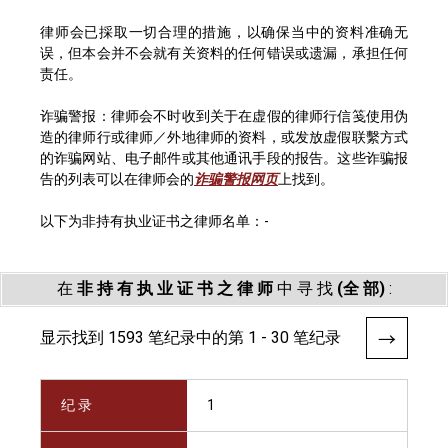
律师会已採取一切合理的措施，以确保当中的资料准确无
误，但本会并不会就有关资料的任何错误或遗漏，承担任何
责任。
诈骗警报：律师会不时收到关于在虚假的律师行信笺使用伪
造的律师行或律师／外地律师的资料，或发放虚假联繫方式
的诈骗网站、电子邮件或其他通讯手段的报告。这些诈骗报
告的列表可以在律师会的
诈骗警报网页
上找到。
以下为非持有执业证书之律师名单：-
在
非 持 有 执 业 证 书 之 律 师
中 寻 找
(全 部)
:
显示找到 1593 笔纪录中的第 1 - 30 笔纪录
纪 录
1