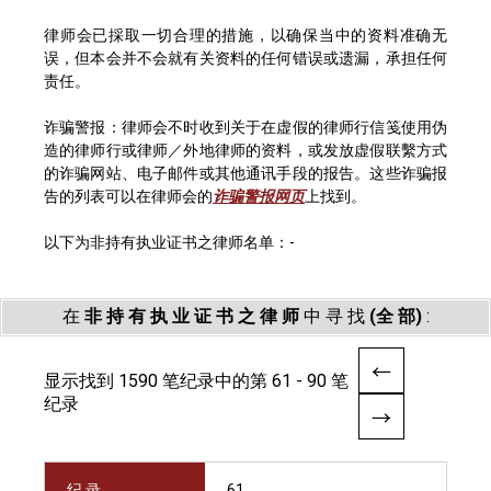
律师会已採取一切合理的措施，以确保当中的资料准确无
误，但本会并不会就有关资料的任何错误或遗漏，承担任何
责任。
诈骗警报：律师会不时收到关于在虚假的律师行信笺使用伪
造的律师行或律师／外地律师的资料，或发放虚假联繫方式
的诈骗网站、电子邮件或其他通讯手段的报告。这些诈骗报
告的列表可以在律师会的
诈骗警报网页
上找到。
以下为非持有执业证书之律师名单：-
在
非 持 有 执 业 证 书 之 律 师
中 寻 找
(全 部)
:
显示找到 1590 笔纪录中的第 61 - 90 笔
纪录
纪 录
61