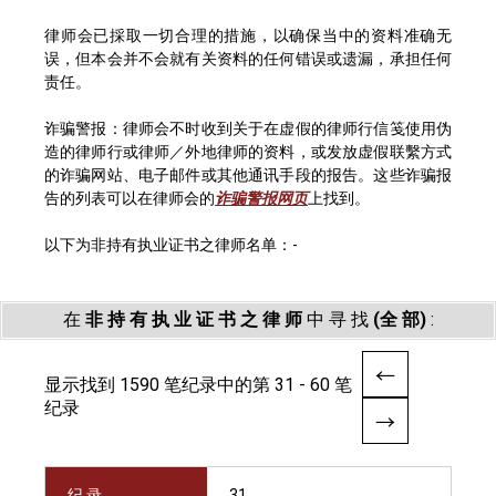
律师会已採取一切合理的措施，以确保当中的资料准确无
误，但本会并不会就有关资料的任何错误或遗漏，承担任何
责任。
诈骗警报：律师会不时收到关于在虚假的律师行信笺使用伪
造的律师行或律师／外地律师的资料，或发放虚假联繫方式
的诈骗网站、电子邮件或其他通讯手段的报告。这些诈骗报
告的列表可以在律师会的
诈骗警报网页
上找到。
以下为非持有执业证书之律师名单：-
在
非 持 有 执 业 证 书 之 律 师
中 寻 找
(全 部)
:
显示找到 1590 笔纪录中的第 31 - 60 笔
纪录
纪 录
31