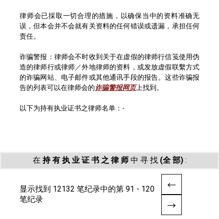
律师会已採取一切合理的措施，以确保当中的资料准确无
误，但本会并不会就有关资料的任何错误或遗漏，承担任何
责任。
诈骗警报：律师会不时收到关于在虚假的律师行信笺使用伪
造的律师行或律师／外地律师的资料，或发放虚假联繫方式
的诈骗网站、电子邮件或其他通讯手段的报告。这些诈骗报
告的列表可以在律师会的
诈骗警报网页
上找到。
以下为持有执业证书之律师名单：-
在
持 有 执 业 证 书 之 律 师
中 寻 找
(全 部)
:
显示找到 12132 笔纪录中的第 91 - 120
笔纪录