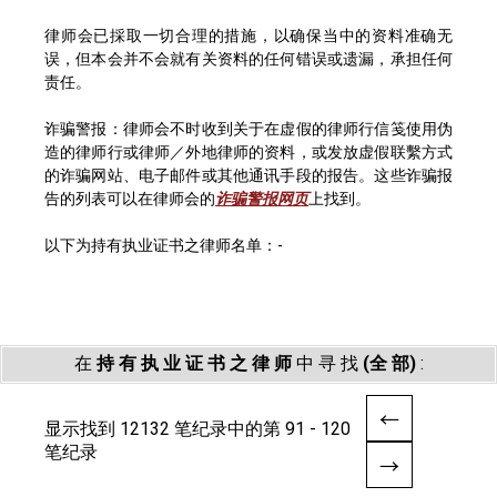
律师会已採取一切合理的措施，以确保当中的资料准确无
误，但本会并不会就有关资料的任何错误或遗漏，承担任何
责任。
诈骗警报：律师会不时收到关于在虚假的律师行信笺使用伪
造的律师行或律师／外地律师的资料，或发放虚假联繫方式
的诈骗网站、电子邮件或其他通讯手段的报告。这些诈骗报
告的列表可以在律师会的
诈骗警报网页
上找到。
以下为持有执业证书之律师名单：-
在
持 有 执 业 证 书 之 律 师
中 寻 找
(全 部)
:
显示找到 12132 笔纪录中的第 91 - 120
笔纪录