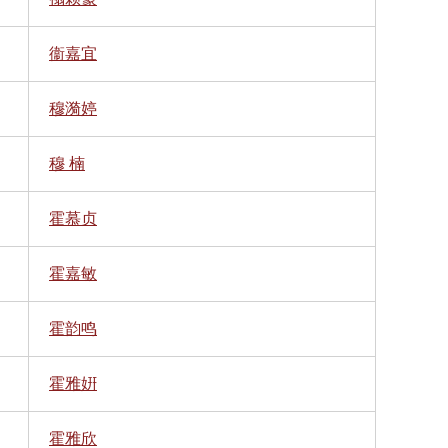
衞嘉宜
穆漪婷
穆 楠
霍慕贞
霍嘉敏
霍韵鸣
霍雅姸
霍雅欣