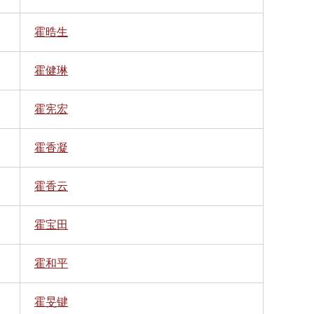
霍晧生
霍健琳
霍宪宏
霍香凝
霍香云
霍宝田
霍和平
霍旻键