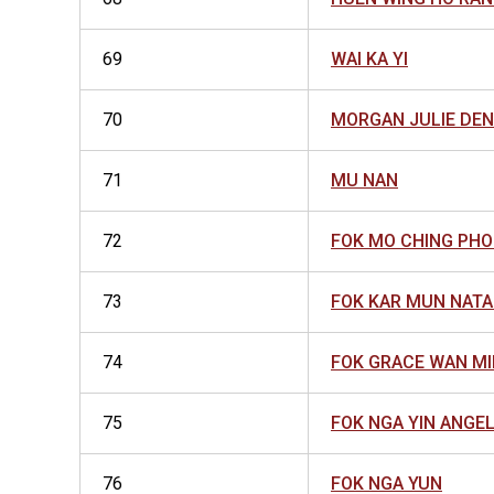
69
WAI KA YI
70
MORGAN JULIE DEN
71
MU NAN
72
FOK MO CHING PHO
73
FOK KAR MUN NATA
74
FOK GRACE WAN M
75
FOK NGA YIN ANGE
76
FOK NGA YUN