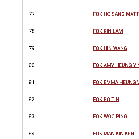
77
FOK HO SANG MAT
78
FOK KIN LAM
79
FOK HIN WANG
80
FOK AMY HEUNG YI
81
FOK EMMA HEUNG 
82
FOK PO TIN
83
FOK WOO PING
84
FOK MAN KIN KEN