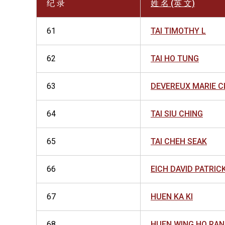
纪 录
姓 名 (英 文)
61
TAI TIMOTHY L
62
TAI HO TUNG
63
DEVEREUX MARIE C
64
TAI SIU CHING
65
TAI CHEH SEAK
66
EICH DAVID PATRIC
67
HUEN KA KI
68
HUEN WING HO RAN