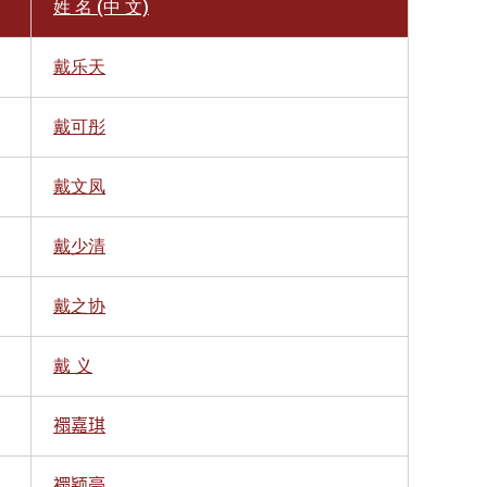
姓 名 (中 文)
戴乐天
戴可彤
戴文凤
戴少清
戴之协
戴 义
𧝁嘉琪
𧝁颖豪