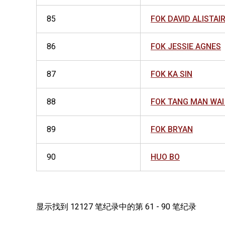
85
FOK DAVID ALISTAI
86
FOK JESSIE AGNES
87
FOK KA SIN
88
FOK TANG MAN WAI
89
FOK BRYAN
90
HUO BO
显示找到 12127 笔纪录中的第 61 - 90 笔纪录