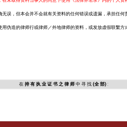
，在未取得资料当事人的同意下使用《法律界名录》内的个人资
确无误，但本会并不会就有关资料的任何错误或遗漏，承担任何
使用伪造的律师行或律师／外地律师的资料，或发放虚假联繫方
。
在
持 有 执 业 证 书 之 律 师
中 寻 找
(全 部)
: