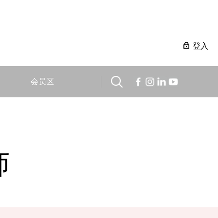
登入
会员区
师