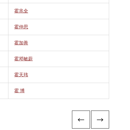
霍兆全
霍仲思
霍加善
霍邓敏蔚
霍天玮
霍 博