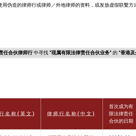
使用伪造的律师行或律师／外地律师的资料，或发放虚假联繫方
。
责任合伙律师行
中寻找
"现属有限法律责任合伙业务"
的
"香港及
首次成为有
行 名 称 ( 英 文 )
律 师 行 名 称 ( 中 文 )
限法律责任
合伙的日期