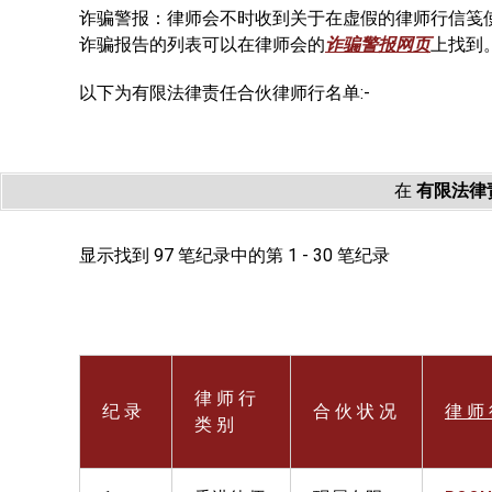
诈骗警报：律师会不时收到关于在虚假的律师行信笺
诈骗报告的列表可以在律师会的
诈骗警报网页
上找到
以下为有限法律责任合伙律师行名单:-
在
有限法律
显示找到 97 笔纪录中的第 1 - 30 笔纪录
律 师 行
纪 录
合 伙 状 况
律 师 
类 别