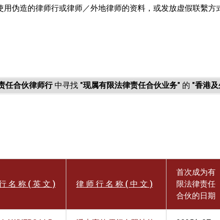
使用伪造的律师行或律师／外地律师的资料，或发放虚假联繫方
。
责任合伙律师行
中寻找
"现属有限法律责任合伙业务"
的
"香港及
首次成为有
行 名 称 ( 英 文 )
律 师 行 名 称 ( 中 文 )
限法律责任
合伙的日期