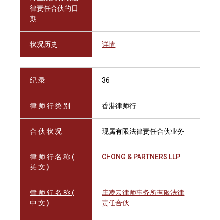
律责任合伙的日
期
状况历史
详情
纪 录
36
律 师 行 类 别
香港律师行
合 伙 状 况
现属有限法律责任合伙业务
律 师 行 名 称 (
CHONG & PARTNERS LLP
英 文 )
律 师 行 名 称 (
庄凌云律师事务所有限法律
中 文 )
责任合伙