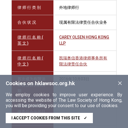
律 师 行 类 别
外地律师行
合 伙 状 况
现属有限法律责任合伙业务
律 师 行 名 称 (
CAREY OLSEN HONG KONG
英 文 )
LLP
律 师 行 名 称 (
凯瑞奥信香港律师事务所有
中 文 )
限法律责任合伙
首次成为有限法
2016年10月03日
×
Cookies on hklawsoc.org.hk
律责任合伙的日
期
We employ cookies to improve user experience. By
accessing the website of The Law Society of Hong Kong,
you will be providing your consent to our use of cookies.
最近成为有限法
2016年10月03日
律责任合伙的日
期
I ACCEPT COOKIES FROM THIS SITE
✓