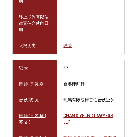
期
终止成为有限法
律责任合伙的日
期
状况历史
详情
纪 录
47
律 师 行 类 别
香港律师行
合 伙 状 况
现属有限法律责任合伙业务
律 师 行 名 称 (
CHAN & YEUNG LAWYERS
英 文 )
LLP