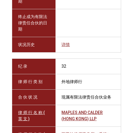
期
终止成为有限法
律责任合伙的日
期
状况历史
详情
纪 录
32
律 师 行 类 别
外地律师行
合 伙 状 况
现属有限法律责任合伙业务
律 师 行 名 称 (
MAPLES AND CALDER
英 文 )
(HONG KONG) LLP