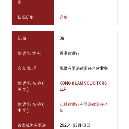
期
状况历史
详情
纪 录
38
律 师 行 类 别
香港律师行
合 伙 状 况
现属有限法律责任合伙业务
律 师 行 名 称 (
KONG & LAM SOLICITORS
英 文 )
LLP
律 师 行 名 称 (
江林律师行有限法律责任合
中 文 )
伙
首次成为有限法
2026年03月10日