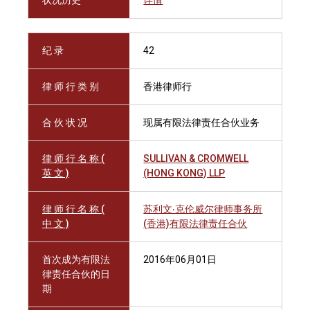
状况历史
详情
纪 录
42
律 师 行 类 别
香港律师行
合 伙 状 况
现属有限法律责任合伙业务
律 师 行 名 称 (
SULLIVAN & CROMWELL
英 文 )
(HONG KONG) LLP
律 师 行 名 称 (
苏利文‧克伦威尔律师事务所
中 文 )
(香港)有限法律责任合伙
首次成为有限法
2016年06月01日
律责任合伙的日
期