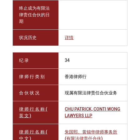
终止成为有限法
律责任合伙的日
期
状况历史
详情
纪 录
34
律 师 行 类 别
香港律师行
合 伙 状 况
现属有限法律责任合伙业务
律 师 行 名 称 (
CHU PATRICK, CONTI WONG
英 文 )
LAWYERS LLP
律 师 行 名 称 (
朱国熙、黄锦华律师事务所
中 文 )
(有限法律责任合伙)