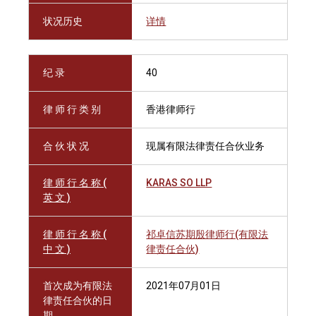
状况历史
详情
纪 录
40
律 师 行 类 别
香港律师行
合 伙 状 况
现属有限法律责任合伙业务
律 师 行 名 称 (
KARAS SO LLP
英 文 )
律 师 行 名 称 (
祁卓信苏期殷律师行(有限法
中 文 )
律责任合伙)
首次成为有限法
2021年07月01日
律责任合伙的日
期