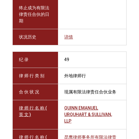
终止成为有限法
律责任合伙的日
期
状况历史
详情
纪 录
49
律 师 行 类 别
外地律师行
合 伙 状 况
现属有限法律责任合伙业务
律 师 行 名 称 (
QUINN EMANUEL
英 文 )
URQUHART & SULLIVAN,
LLP
律 师 行 名 称 (
昆鹰律师事务所有限法律责