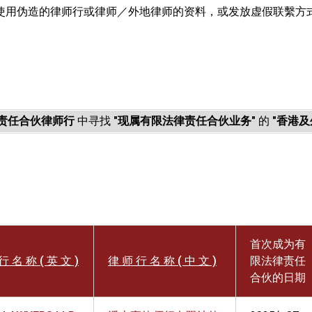
使用伪造的律师行或律师／外地律师的资料，或发放虚假联繫方
。
责任合伙律师行
中寻找
"现属有限法律责任合伙业务"
的
"香港及
首次成为有
行 名 称 ( 英 文 )
律 师 行 名 称 ( 中 文 )
限法律责任
合伙的日期