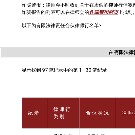
诈骗警报：律师会不时收到关于在虚假的律师行信笺
诈骗报告的列表可以在律师会的
诈骗警报网页
上找到
以下为有限法律责任合伙律师行名单:-
在
有限法律
显示找到 97 笔纪录中的第 1 - 30 笔纪录
律 师 行
纪 录
合 伙 状 况
律 师 
类 别