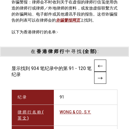
诈骗警报：律师会不时收到关于在虚假的律师行信笺使用伪
造的律师行或律师／外地律师的资料，或发放虚假联繫方式
的诈骗网站、电子邮件或其他通讯手段的报告。这些诈骗报
告的列表可以在律师会的
诈骗警报网页
上找到。
以下为香港律师行的名单:-
在
香 港 律 师 行
中 寻 找
(全 部)
:
显示找到 934 笔纪录中的第 91 - 120 笔
纪录
纪 录
91
律 师 行 名 称 (
WONG & CO., S.Y.
英 文 )