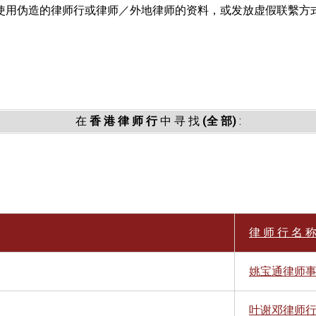
使用伪造的律师行或律师／外地律师的资料，或发放虚假联繫方
。
在
香 港 律 师 行
中 寻 找
(全 部)
:
律 师 行 名 称 
姚宝通律师
叶谢邓律师