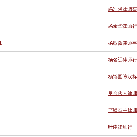
杨浩然律师
杨素华律师
.
杨敏熙律师
杨名远律师
杨锦园陈汉
罗合伙人律
严锺奉兰律
叶森律师行