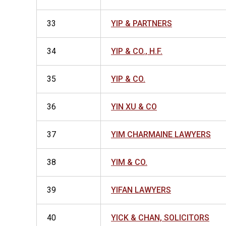
33
YIP & PARTNERS
34
YIP & CO., H.F.
35
YIP & CO.
36
YIN XU & CO
37
YIM CHARMAINE LAWYERS
38
YIM & CO.
39
YIFAN LAWYERS
40
YICK & CHAN, SOLICITORS