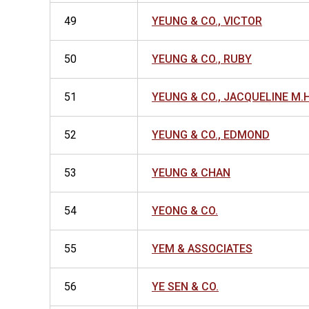
49
YEUNG & CO., VICTOR
50
YEUNG & CO., RUBY
51
YEUNG & CO., JACQUELINE M.H
52
YEUNG & CO., EDMOND
53
YEUNG & CHAN
54
YEONG & CO.
55
YEM & ASSOCIATES
56
YE SEN & CO.