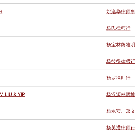
S
姚逸华律师
杨氏律师行
杨宝林黎雅
杨彼得律师
杨罗律师行
 LIU & YIP
杨汉源林炳
杨永安、郑
杨英澧律师