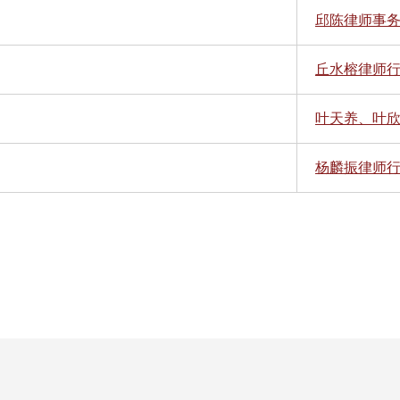
邱陈律师事务
丘水榕律师
叶天养、叶
杨麟振律师