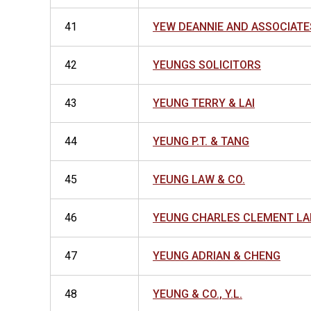
41
YEW DEANNIE AND ASSOCIATE
42
YEUNGS SOLICITORS
43
YEUNG TERRY & LAI
44
YEUNG P.T. & TANG
45
YEUNG LAW & CO.
46
YEUNG CHARLES CLEMENT LAM
47
YEUNG ADRIAN & CHENG
48
YEUNG & CO., Y.L.