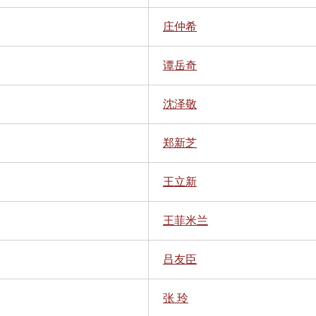
庄仲希
谭岳奇
沈泽敬
郑新芝
王立新
王菲米兰
吕友臣
张 玲