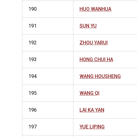
190
HUO WANHUA
191
SUN YU
192
ZHOU YARUI
193
HONG CHUI HA
194
WANG HOUSHENG
195
WANG QI
196
LAI KA YAN
197
YUE LIPING