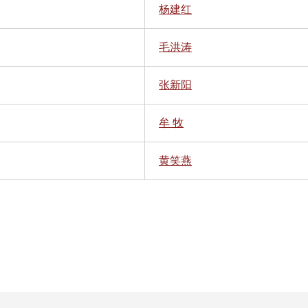
杨建红
毛洪涛
张新阳
牟 牧
黄笑燕