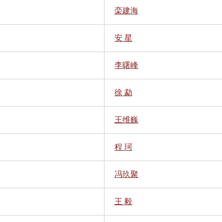
栾建海
安 星
李曙峰
徐 勐
王维巍
程 珂
冯玖聚
王 毅