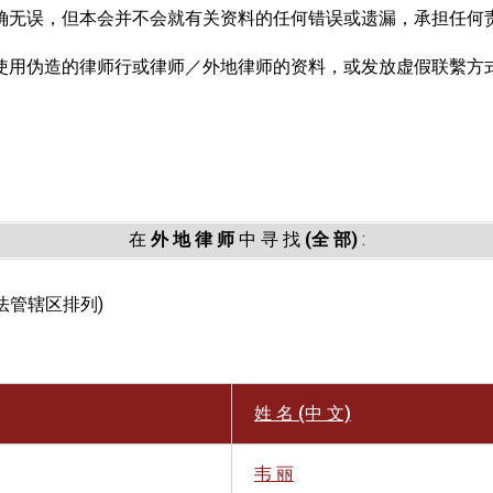
确无误，但本会并不会就有关资料的任何错误或遗漏，承担任何
使用伪造的律师行或律师／外地律师的资料，或发放虚假联繫方
。
在
外 地 律 师
中 寻 找
(全 部)
:
以司法管辖区排列)
姓 名 (中 文)
韦 丽