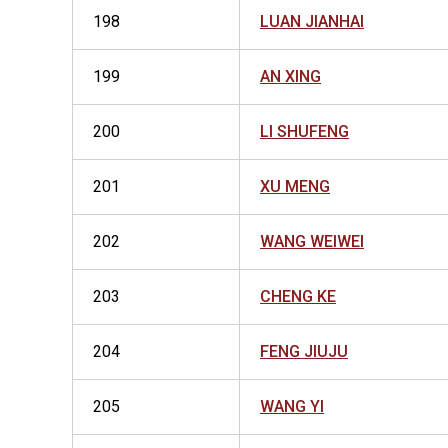
198
LUAN JIANHAI
199
AN XING
200
LI SHUFENG
201
XU MENG
202
WANG WEIWEI
203
CHENG KE
204
FENG JIUJU
205
WANG YI