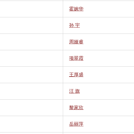
霍婉华
孙 宇
周娅睿
项翠霞
王厚盛
汪 旗
黎家欣
岳丽萍