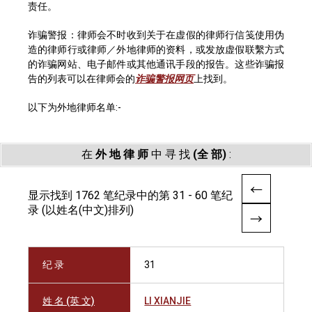
责任。
诈骗警报：律师会不时收到关于在虚假的律师行信笺使用伪
造的律师行或律师／外地律师的资料，或发放虚假联繫方式
的诈骗网站、电子邮件或其他通讯手段的报告。这些诈骗报
告的列表可以在律师会的
诈骗警报网页
上找到。
以下为外地律师名单:-
在
外 地 律 师
中 寻 找
(全 部)
:
显示找到 1762 笔纪录中的第 31 - 60 笔纪
录 (以姓名(中文)排列)
纪 录
31
姓 名 (英 文)
LI XIANJIE