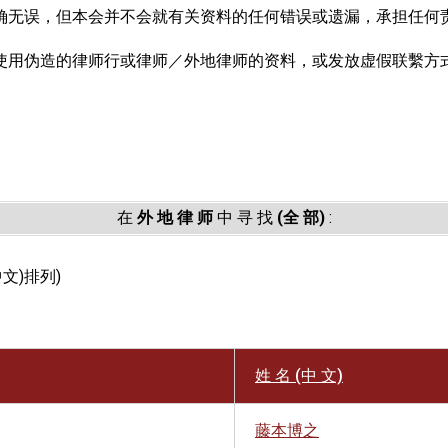
确无误，但本会并不会就有关资料的任何错误或遗漏，承担任何
使用伪造的律师行或律师／外地律师的资料，或发放虚假联繫方
。
在
外 地 律 师
中 寻 找
(全 部)
:
中文)排列)
姓 名 (中 文)
藤本博之