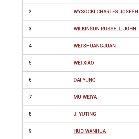
2
WYSOCKI CHARLES JOSEPH
3
WILKINSON RUSSELL JOHN
4
WEI SHUANGJUAN
5
WEI XIAO
6
DAI YUNG
7
MU WEIYA
8
JI YUTING
9
HUO WANHUA