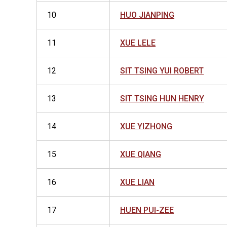
10
HUO JIANPING
11
XUE LELE
12
SIT TSING YUI ROBERT
13
SIT TSING HUN HENRY
14
XUE YIZHONG
15
XUE QIANG
16
XUE LIAN
17
HUEN PUI-ZEE