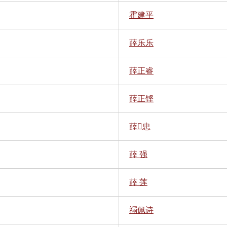
霍建平
薛乐乐
薛正睿
薛正铿
薛忠
薛 强
薛 莲
禤佩诗