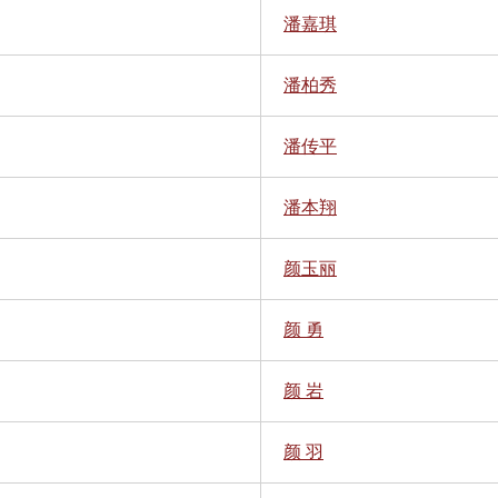
潘嘉琪
潘柏秀
潘传平
潘本翔
颜玉丽
颜 勇
颜 岩
颜 羽