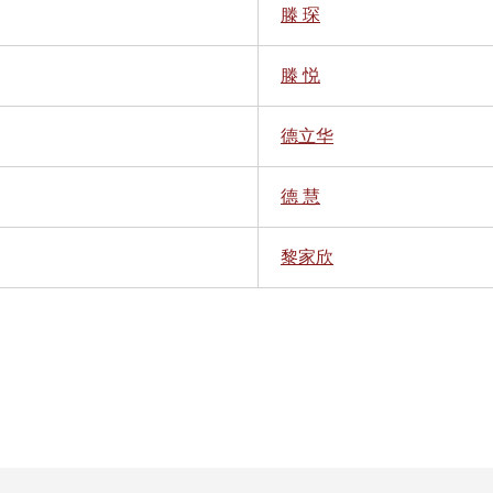
滕 琛
滕 悦
德立华
德 慧
黎家欣