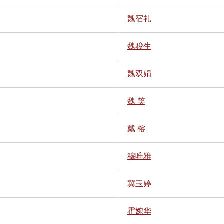
魏宿礼
魏骏生
魏双娟
魏 笑
戴 榕
穆唯雅
冀玉婷
霍婉华